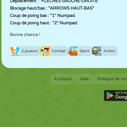
Déplacement : "FLÈCHES GAUCHE-DROITE"
Blocage haut/bas : "ARROWS HAUT-BAS"
Coup de poing bas : "1" Numpad.
Coup de poing haut : "2" Numpad.
Bonne chance !
2 joueurs
Combat
Sport
Action
À propos
Aide
Politique de con