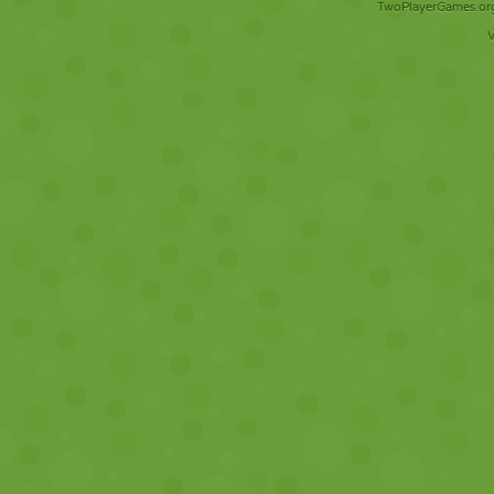
TwoPlayerGames.org 
V