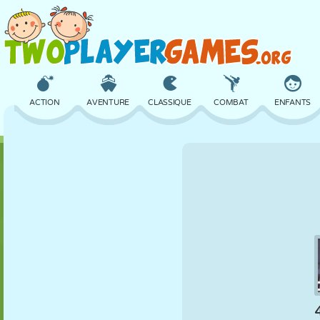
ACTION
AVENTURE
CLASSIQUE
COMBAT
ENFANTS
3D
AVION
ALIEN
ÉQUILIBRE
BASKET
CHÂTEAU
ÉCHECS
CRAZY
DÉFENSE
DINOSAURE
FILLES
GOLF
SAUT
MATHS
LABYRINTHE