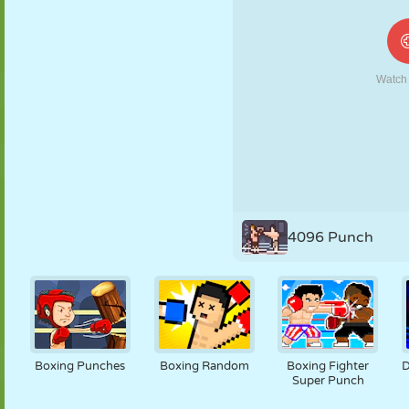
MARIONNETTES
PUZZLE
RÉACTION
RÉTRO
ROBOT
STRATÉGIE
CASCADE
TANK
TENNIS
MORPION
4096 Punch
Boxing Punches
Boxing Random
Boxing Fighter
D
Super Punch