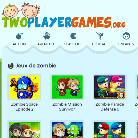
ACTION
AVENTURE
CLASSIQUE
COMBAT
ENFANTS
Jeux de zombie
3D
AVION
ALIEN
ÉQUILIBRE
BASKET
CHÂTEAU
ÉCHECS
CRAZY
DÉFENSE
DINOSAURE
Zombie Space
Zombie Mission
Zombie Parade
Z
Episode 2
Survivor
Defense 6
FILLES
GOLF
SAUT
MATHS
LABYRINTHE