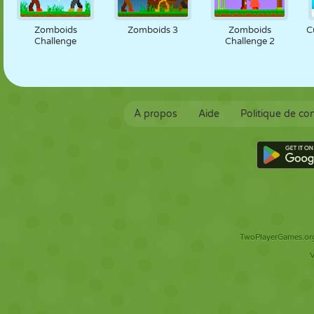
Zomboids
Zomboids 3
Zomboids
C
Challenge
Challenge 2
À propos
Aide
Politique de con
TwoPlayerGames.org 
V