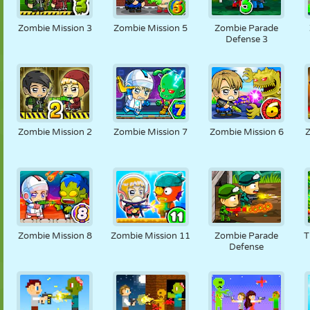
MARIONNETTES
PUZZLE
RÉACTION
RÉTRO
ROBOT
Zombie Mission 3
Zombie Mission 5
Zombie Parade
Defense 3
STRATÉGIE
CASCADE
TANK
TENNIS
MORPION
Zombie Mission 2
Zombie Mission 7
Zombie Mission 6
Zombie Mission 8
Zombie Mission 11
Zombie Parade
T
Defense