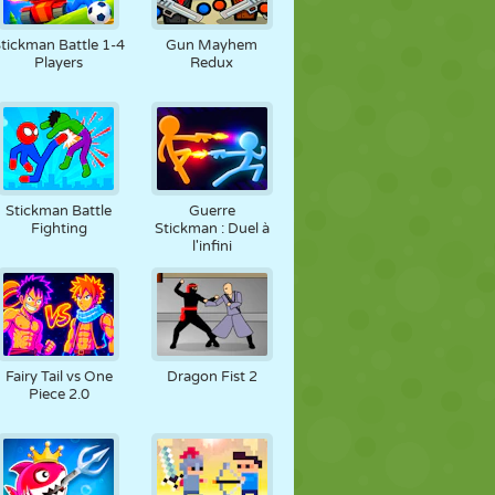
FOOT
ESPACE
STICKMAN
tickman Battle 1-4
Gun Mayhem
Players
Redux
GUERRE
LUTTE
ZOMBIE
Stickman Battle
Guerre
Fighting
Stickman : Duel à
l'infini
Fairy Tail vs One
Dragon Fist 2
Piece 2.0