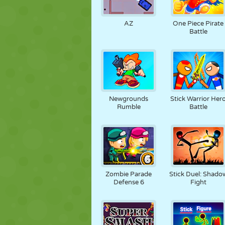
AZ
One Piece Pirate
Battle
Newgrounds
Stick Warrior Her
Rumble
Battle
Zombie Parade
Stick Duel: Shado
Defense 6
Fight