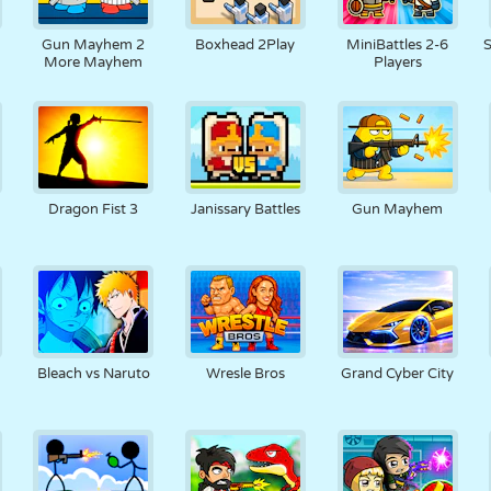
RÉTRO
ROBOT
POURSUITE
ÉCOLE
TIR
Gun Mayhem 2
Boxhead 2Play
MiniBattles 2-6
S
More Mayhem
Players
TENNIS
MORPION
ÉCRAN TACTILE
TOUR
CAMION
Dragon Fist 3
Janissary Battles
Gun Mayhem
Bleach vs Naruto
Wresle Bros
Grand Cyber City