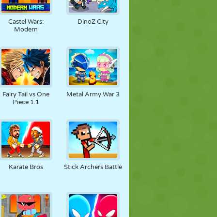
Castel Wars:
DinoZ City
Modern
Fairy Tail vs One
Metal Army War 3
Piece 1.1
Karate Bros
Stick Archers Battle