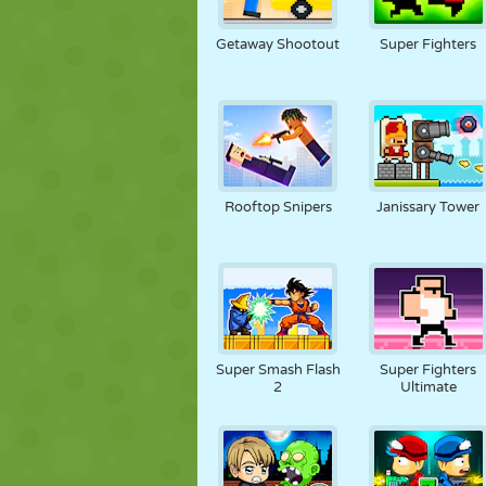
MARIONNETTES
PUZZLE
RÉACTION
Getaway Shootout
Super Fighters
STRATÉGIE
CASCADE
TANK
Rooftop Snipers
Janissary Tower
Super Smash Flash
Super Fighters
2
Ultimate