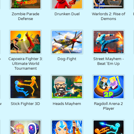
Zombie Parade
Drunken Duel
Warlords 2: Rise of
Defense
Demons
o
Capoeira Fighter 3:
Dog-Fight
Street Mayhem -
Ultimate World
Beat 'Em Up
Tournament
w
Stick Fighter 3D
Heads Mayhem
Ragdoll Arena 2
Player