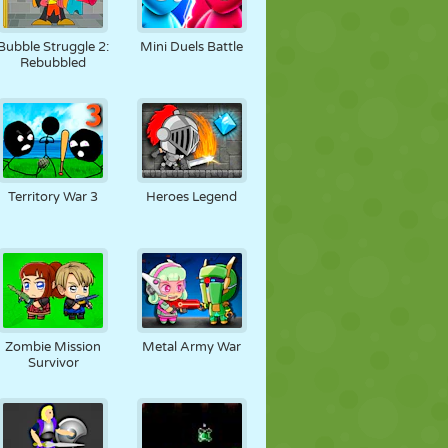
Bubble Struggle 2:
Mini Duels Battle
Rebubbled
Territory War 3
Heroes Legend
Zombie Mission
Metal Army War
Survivor