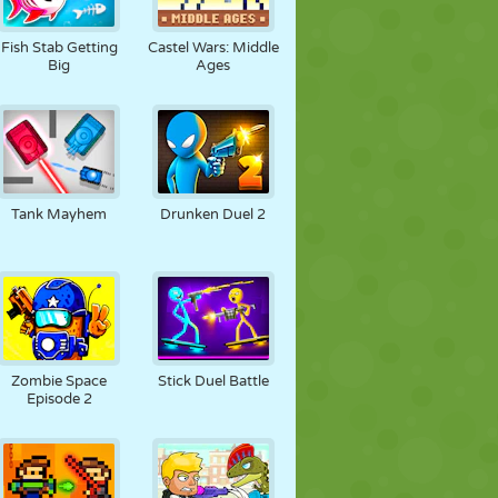
Fish Stab Getting
Castel Wars: Middle
Big
Ages
Tank Mayhem
Drunken Duel 2
Zombie Space
Stick Duel Battle
Episode 2