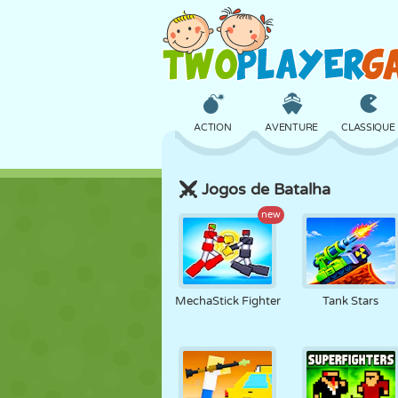
ACTION
AVENTURE
CLASSIQUE
Jogos de Batalha
3D
AVION
ALIEN
new
CHÂTEAU
ÉCHECS
CRAZY
MechaStick Fighter
Tank Stars
FILLES
GOLF
SAUT