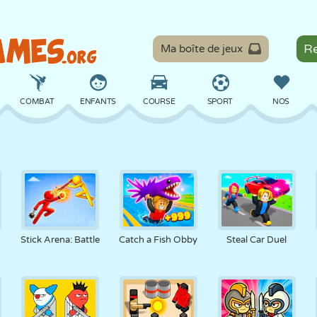
Ma boîte de jeux
COMBAT
ENFANTS
COURSE
SPORT
NOS
ÉQUILIBRE
BASKET
BATAILLE
BILLARD
SOCIÉTÉ
DÉFENSE
DINOSAURE
CONDUITE
ÉDUCATIF
ÉVASION
Stick Arena: Battle
Catch a Fish Obby
Steal Car Duel
MATHS
LABYRINTHE
MONSTRE
MOTO
EN LIGNE