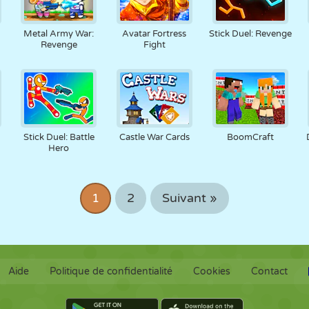
Metal Army War:
Avatar Fortress
Stick Duel: Revenge
Revenge
Fight
Stick Duel: Battle
Castle War Cards
BoomCraft
Hero
1
2
Suivant »
Aide
Politique de confidentialité
Cookies
Contact