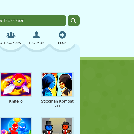
3-4 JOUEURS
1 JOUEUR
PLUS
BOMBER
NAVIGATEUR
VOITURE
VOL
NOURRITURE
AMUSANT
Knife io
Stickman Kombat
2D
PIXEL ART
PLATEFORME
PISCINE