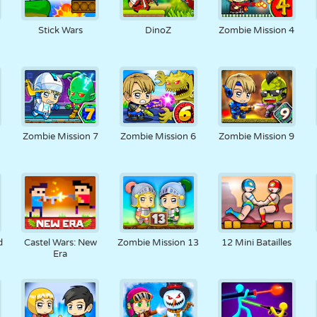
Stick Wars
DinoZ
Zombie Mission 4
Zombie Mission 7
Zombie Mission 6
Zombie Mission 9
d
Castel Wars: New
Zombie Mission 13
12 Mini Batailles
Era