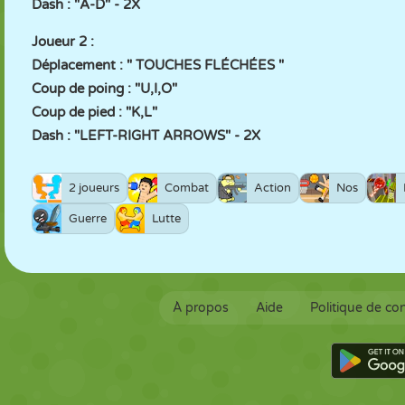
Dash : "A-D" - 2X
Joueur 2 :
Déplacement : " TOUCHES FLÉCHÉES "
Coup de poing : "U,I,O"
Coup de pied : "K,L"
Dash : "LEFT-RIGHT ARROWS" - 2X
2 joueurs
Combat
Action
Nos
Guerre
Lutte
À propos
Aide
Politique de con