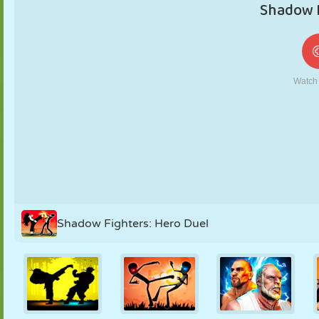
MARIONNETTES
PUZZLE
RÉACTION
RÉTRO
ROBOT
STRATÉGIE
CASCADE
TANK
TENNIS
MORPION
Shadow Fighters: Hero Duel