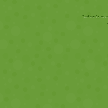
TwoPlayerGames.org 
V