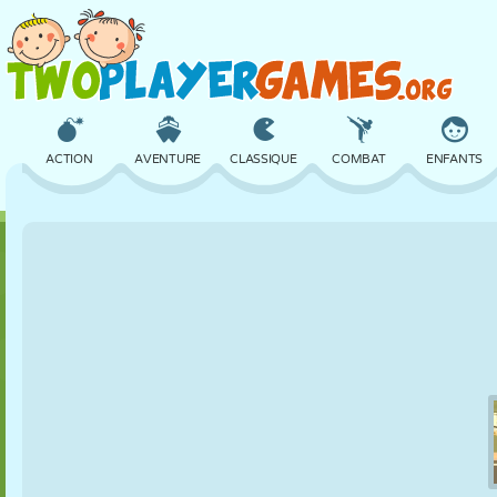
ACTION
AVENTURE
CLASSIQUE
COMBAT
ENFANTS
3D
AVION
ALIEN
ÉQUILIBRE
BASKET
CHÂTEAU
ÉCHECS
CRAZY
DÉFENSE
DINOSAURE
FILLES
GOLF
SAUT
MATHS
LABYRINTHE