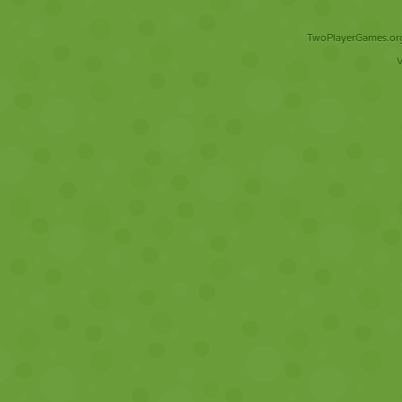
TwoPlayerGames.org 
V