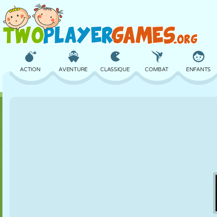
ACTION
AVENTURE
CLASSIQUE
COMBAT
ENFANTS
3D
AVION
ALIEN
ÉQUILIBRE
BASKET
CHÂTEAU
ÉCHECS
CRAZY
DÉFENSE
DINOSAURE
FILLES
GOLF
SAUT
MATHS
LABYRINTHE