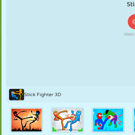
MARIONNETTES
PUZZLE
RÉACTION
RÉTRO
ROBOT
STRATÉGIE
CASCADE
TANK
TENNIS
MORPION
Stick Fighter 3D