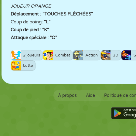
JOUEUR ORANGE
Déplacement : "TOUCHES FLÉCHÉES"
Coup de poing
: "L"
Coup de pied : "K"
Attaque spéciale : "O"
2 joueurs
Combat
Action
3D
S
Lutte
À propos
Aide
Politique de con