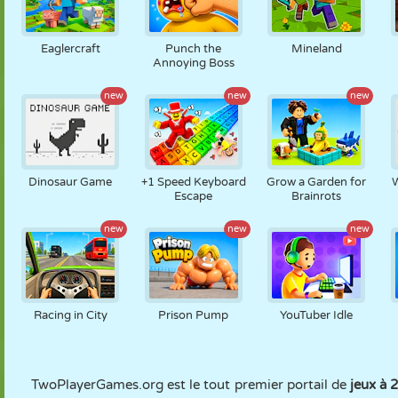
Eaglercraft
Punch the
Mineland
Annoying Boss
new
new
new
Dinosaur Game
+1 Speed Keyboard
Grow a Garden for
Escape
Brainrots
new
new
new
Racing in City
Prison Pump
YouTuber Idle
TwoPlayerGames.org est le tout premier portail de
jeux à 