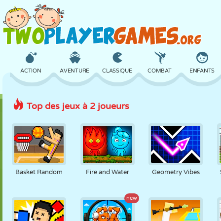
ACTION
AVENTURE
CLASSIQUE
COMBAT
ENFANTS
Top des jeux à 2 joueurs
3D
AVION
ALIEN
ÉQUILIBRE
BASKET
CHÂTEAU
ÉCHECS
CRAZY
DÉFENSE
DINOSAURE
Basket Random
Fire and Water
Geometry Vibes
FILLES
GOLF
SAUT
MATHS
LABYRINTHE
new