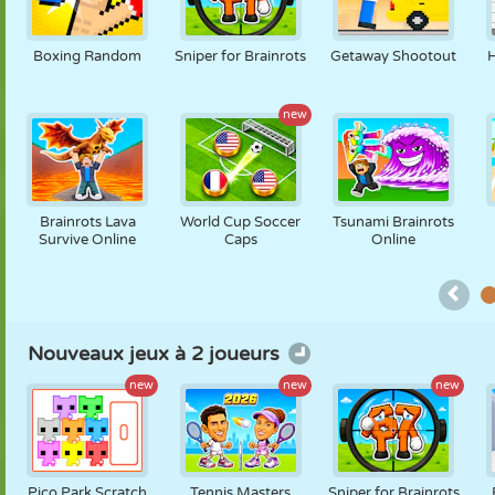
MARIONNETTES
PUZZLE
RÉACTION
RÉTRO
ROBOT
Boxing Random
Sniper for Brainrots
Getaway Shootout
new
STRATÉGIE
CASCADE
TANK
TENNIS
MORPION
Brainrots Lava
World Cup Soccer
Tsunami Brainrots
Survive Online
Caps
Online
Nouveaux jeux à 2 joueurs
new
new
new
Pico Park Scratch
Tennis Masters
Sniper for Brainrots