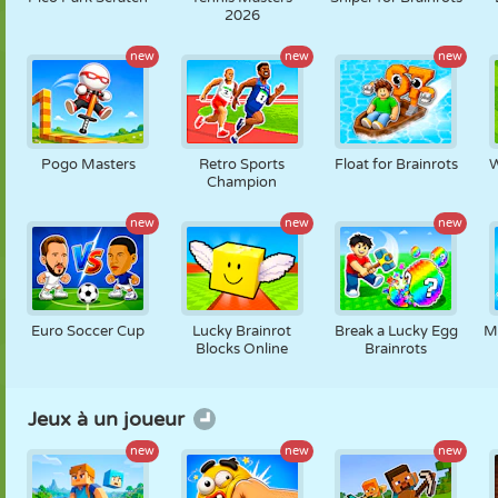
2026
new
new
new
Pogo Masters
Retro Sports
Float for Brainrots
W
Champion
new
new
new
Euro Soccer Cup
Lucky Brainrot
Break a Lucky Egg
M
Blocks Online
Brainrots
Jeux à un joueur
new
new
new