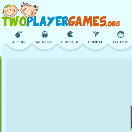
ACTION
AVENTURE
CLASSIQUE
COMBAT
ENFANTS
3D
AVION
ALIEN
ÉQUILIBRE
BASKET
CHÂTEAU
ÉCHECS
CRAZY
DÉFENSE
DINOSAURE
FILLES
GOLF
SAUT
MATHS
LABYRINTHE