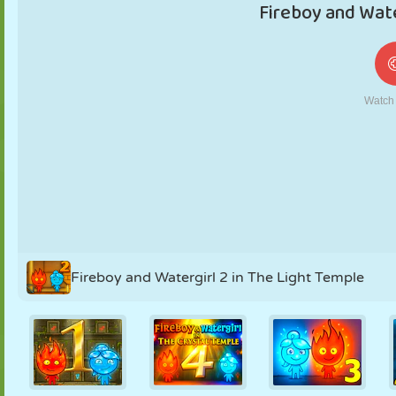
MARIONNETTES
PUZZLE
RÉACTION
RÉTRO
ROBOT
STRATÉGIE
CASCADE
TANK
TENNIS
MORPION
Fireboy and Watergirl 2 in The Light Temple