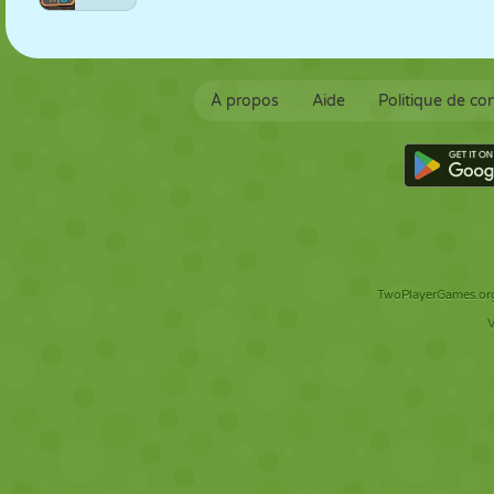
À propos
Aide
Politique de con
TwoPlayerGames.org 
V