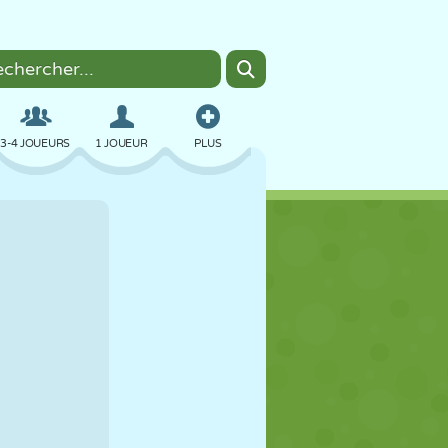
3-4 JOUEURS
1 JOUEUR
PLUS
BOMBER
NAVIGATEUR
VOITURE
VOL
NOURRITURE
AMUSANT
PIXEL ART
PLATEFORME
PISCINE