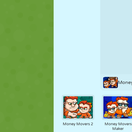
MARIONNETTES
PUZZLE
RÉACTION
STRATÉGIE
CASCADE
TANK
Money
Money Movers 2
Money Movers
Maker