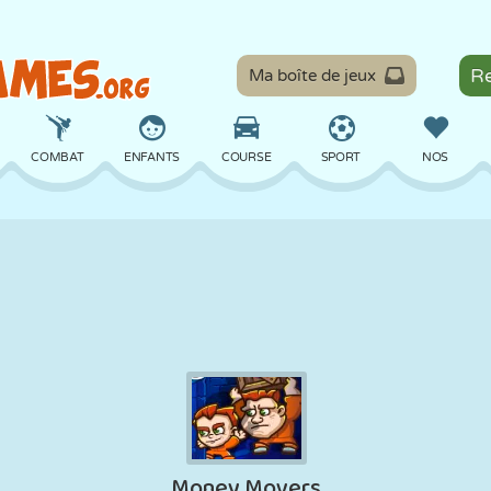
Ma boîte de jeux
COMBAT
ENFANTS
COURSE
SPORT
NOS
ÉQUILIBRE
BASKET
BATAILLE
BILLARD
SOCIÉTÉ
DÉFENSE
DINOSAURE
CONDUITE
ÉDUCATIF
ÉVASION
MATHS
LABYRINTHE
MONSTRE
MOTO
EN LIGNE