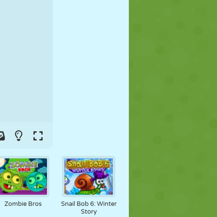
FOOT
ESPACE
STICKMAN
GUERRE
LUTTE
ZOMBIE
Zombie Bros
Snail Bob 6: Winter
Story