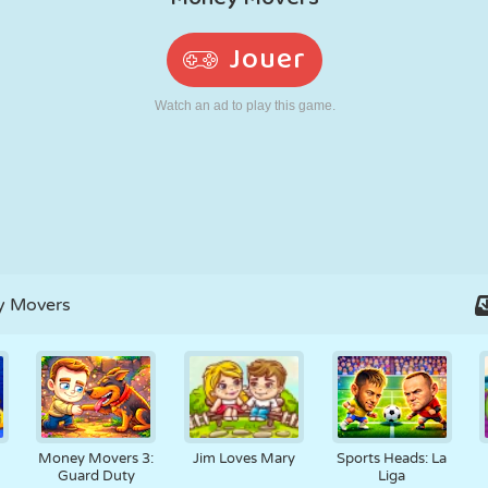
RÉTRO
ROBOT
POURSUITE
ÉCOLE
TIR
TENNIS
MORPION
ÉCRAN TACTILE
TOUR
CAMION
 Movers
Money Movers 3:
Jim Loves Mary
Sports Heads: La
Guard Duty
Liga