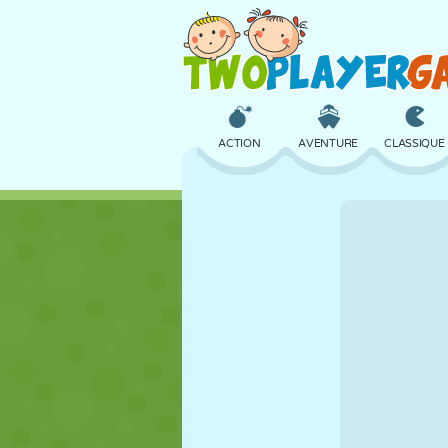
ACTION
AVENTURE
CLASSIQUE
3D
AVION
ALIEN
CHÂTEAU
ÉCHECS
CRAZY
FILLES
GOLF
SAUT