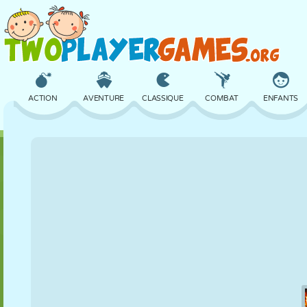
ACTION
AVENTURE
CLASSIQUE
COMBAT
ENFANTS
3D
AVION
ALIEN
ÉQUILIBRE
BASKET
CHÂTEAU
ÉCHECS
CRAZY
DÉFENSE
DINOSAURE
FILLES
GOLF
SAUT
MATHS
LABYRINTHE