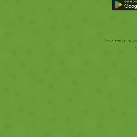
TwoPlayerGames.org 
V