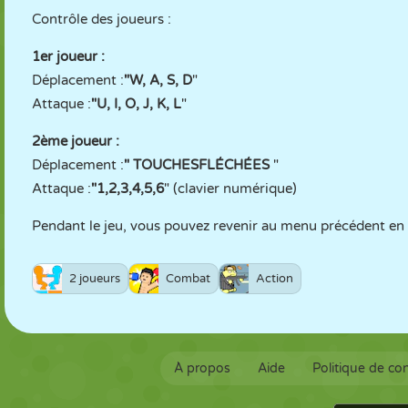
Contrôle des joueurs :
1er joueur :
Déplacement :
"W, A, S, D
"
Attaque :
"U, I, O, J, K, L
"
2ème joueur :
Déplacement :
"
TOUCHES
FLÉCHÉES
"
Attaque :
"1,2,3,4,5,6
" (clavier numérique)
Pendant le jeu, vous pouvez revenir au menu précédent en 
2 joueurs
Combat
Action
À propos
Aide
Politique de con