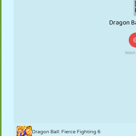
MARIONNETTES
PUZZLE
RÉACTION
RÉTRO
ROBOT
STRATÉGIE
CASCADE
TANK
TENNIS
MORPION
Dragon Ball: Fierce Fighting 6