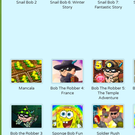
Snail Bob 2
Snail Bob 6: Winter
Snail Bob 7:
Story
Fantastic Story
Mancala
Bob The Robber 4:
Bob The Robber 5:
B
France
The Temple
Adventure
Bob the Robber 3
Sponge Bob Fun
Soldier Rush