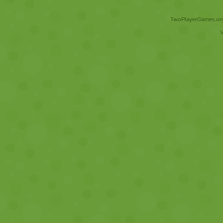
TwoPlayerGames.org 
V