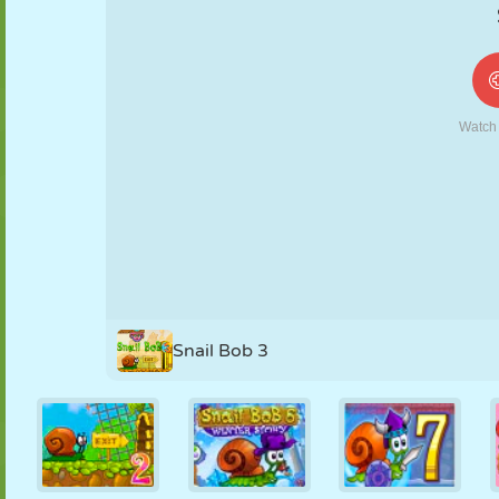
MARIONNETTES
PUZZLE
RÉACTION
RÉTRO
ROBOT
STRATÉGIE
CASCADE
TANK
TENNIS
MORPION
Snail Bob 3