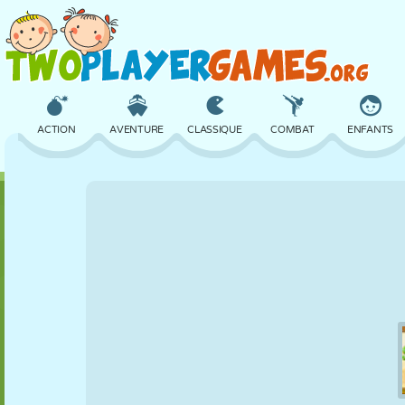
ACTION
AVENTURE
CLASSIQUE
COMBAT
ENFANTS
3D
AVION
ALIEN
ÉQUILIBRE
BASKET
CHÂTEAU
ÉCHECS
CRAZY
DÉFENSE
DINOSAURE
FILLES
GOLF
SAUT
MATHS
LABYRINTHE