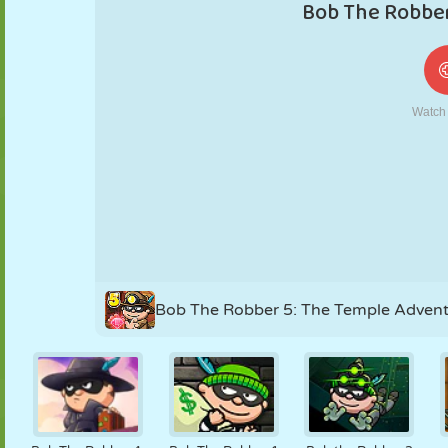
MARIONNETTES
PUZZLE
RÉACTION
RÉTRO
ROBOT
STRATÉGIE
CASCADE
TANK
TENNIS
MORPION
Bob The Robber 5: The Temple Adven