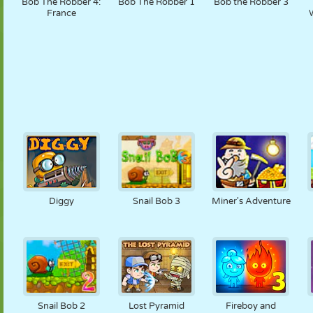
Bob The Robber 4:
Bob The Robber 1
Bob the Robber 3
France
W
Diggy
Snail Bob 3
Miner's Adventure
Snail Bob 2
Lost Pyramid
Fireboy and