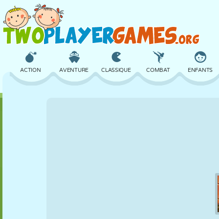
ACTION
AVENTURE
CLASSIQUE
COMBAT
ENFANTS
3D
AVION
ALIEN
ÉQUILIBRE
BASKET
CHÂTEAU
ÉCHECS
CRAZY
DÉFENSE
DINOSAURE
FILLES
GOLF
SAUT
MATHS
LABYRINTHE