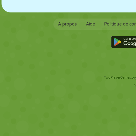
À propos
Aide
Politique de con
TwoPlayerGames.org 
V