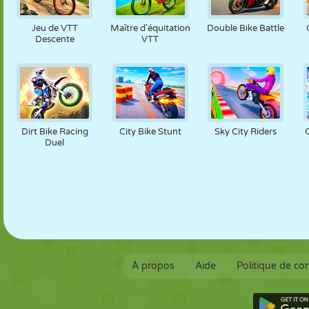
MARIONNETTES
PUZZLE
RÉACTION
RÉTRO
ROBOT
Jeu de VTT
Maître d'équitation
Double Bike Battle
Descente
VTT
STRATÉGIE
CASCADE
TANK
TENNIS
MORPION
Dirt Bike Racing
City Bike Stunt
Sky City Riders
Duel
À propos
Aide
Politique de con