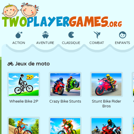
ACTION
AVENTURE
CLASSIQUE
COMBAT
ENFANTS
Jeux de moto
3D
AVION
ALIEN
ÉQUILIBRE
BASKET
CHÂTEAU
ÉCHECS
CRAZY
DÉFENSE
DINOSAURE
Wheelie Bike 2P
Crazy Bike Stunts
Stunt Bike Rider
Bros
FILLES
GOLF
SAUT
MATHS
LABYRINTHE