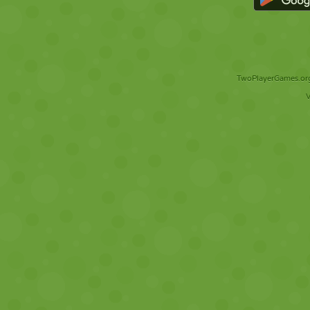
TwoPlayerGames.org 
V