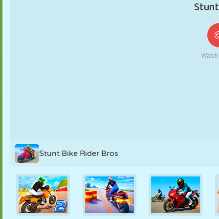
MARIONNETTES
PUZZLE
RÉACTION
RÉTRO
ROBOT
STRATÉGIE
CASCADE
TANK
TENNIS
MORPION
Stunt Bike Rider Bros