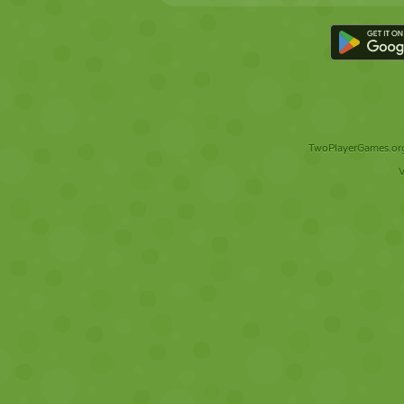
TwoPlayerGames.org 
V