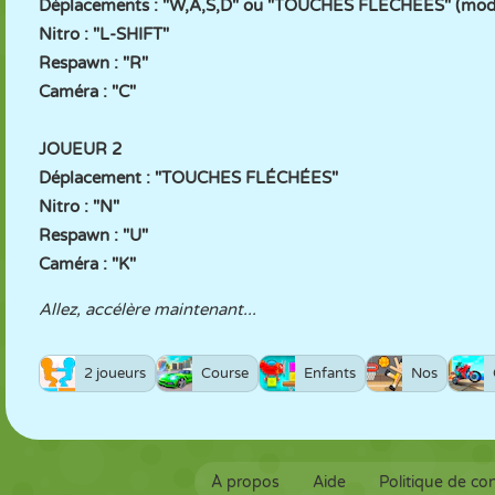
Déplacements : "W,A,S,D" ou "TOUCHES FLÉCHÉES" (mod
Nitro : "L-SHIFT"
Respawn : "R"
Caméra : "C"
JOUEUR 2
Déplacement : "TOUCHES FLÉCHÉES"
Nitro : "N"
Respawn : "U"
Caméra : "K"
Allez, accélère maintenant...
2 joueurs
Course
Enfants
Nos
À propos
Aide
Politique de con