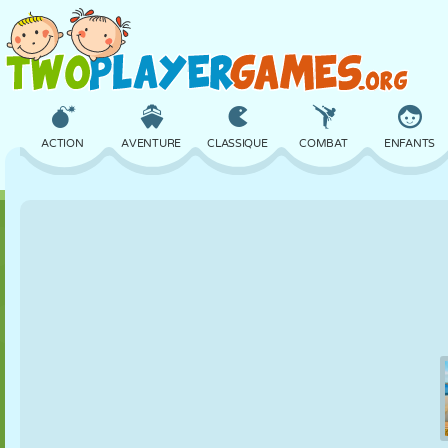
ACTION
AVENTURE
CLASSIQUE
COMBAT
ENFANTS
3D
AVION
ALIEN
ÉQUILIBRE
BASKET
CHÂTEAU
ÉCHECS
CRAZY
DÉFENSE
DINOSAURE
FILLES
GOLF
SAUT
MATHS
LABYRINTHE