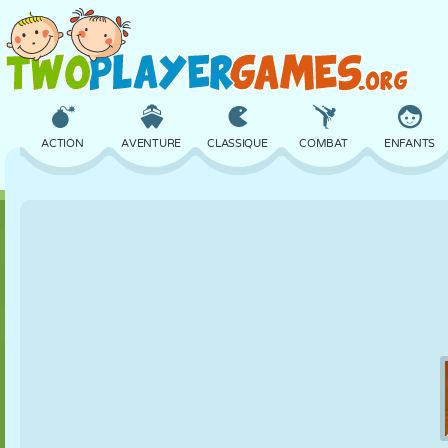
ACTION
AVENTURE
CLASSIQUE
COMBAT
ENFANTS
3D
AVION
ALIEN
ÉQUILIBRE
BASKET
CHÂTEAU
ÉCHECS
CRAZY
DÉFENSE
DINOSAURE
FILLES
GOLF
SAUT
MATHS
LABYRINTHE