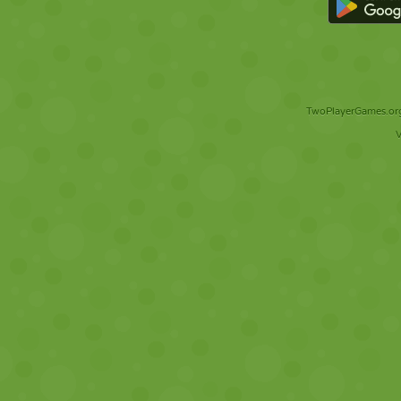
TwoPlayerGames.org 
V