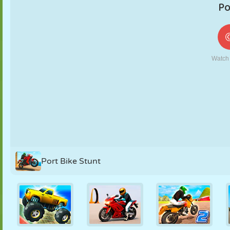
MARIONNETTES
PUZZLE
RÉACTION
RÉTRO
ROBOT
STRATÉGIE
CASCADE
TANK
TENNIS
MORPION
Port Bike Stunt