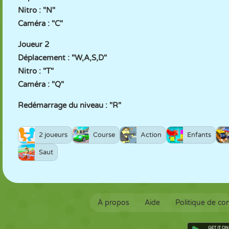
Nitro : "N"
Caméra : "C"
Joueur 2
Déplacement : "W,A,S,D"
Nitro : "T"
Caméra : "Q"
Redémarrage du niveau : "R"
2 joueurs
Course
Action
Enfants
Saut
À propos
Aide
Politique de con