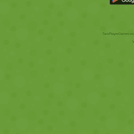
TwoPlayerGames.org 
V