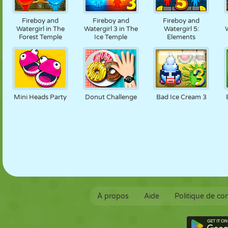
MARIONNETTES
PUZZLE
RÉACTION
RÉTRO
ROBOT
Fireboy and
Fireboy and
Fireboy and
Watergirl in The
Watergirl 3 in The
Watergirl 5:
W
Forest Temple
Ice Temple
Elements
STRATÉGIE
CASCADE
TANK
TENNIS
MORPION
Mini Heads Party
Donut Challenge
Bad Ice Cream 3
À propos
Aide
Politique de con