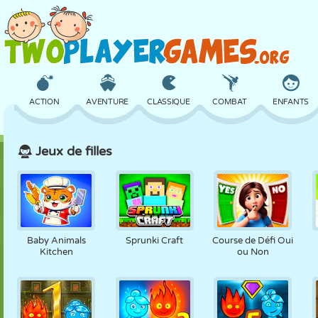
ACTION
AVENTURE
CLASSIQUE
COMBAT
ENFANTS
Jeux de filles
3D
AVION
ALIEN
ÉQUILIBRE
BASKET
CHÂTEAU
ÉCHECS
CRAZY
DÉFENSE
DINOSAURE
Baby Animals
Sprunki Craft
Course de Défi Oui
Kitchen
ou Non
FILLES
GOLF
SAUT
MATHS
LABYRINTHE