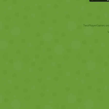
TwoPlayerGames.org 
V