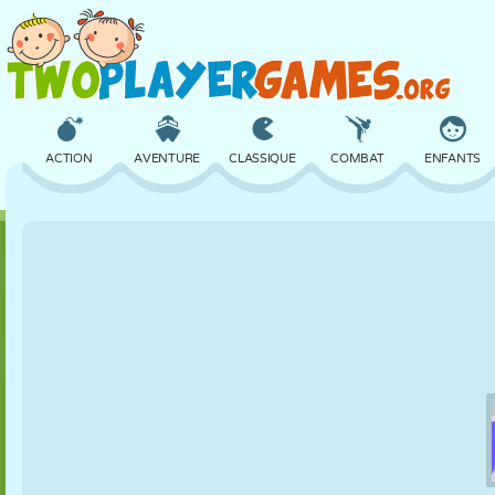
ACTION
AVENTURE
CLASSIQUE
COMBAT
ENFANTS
3D
AVION
ALIEN
ÉQUILIBRE
BASKET
CHÂTEAU
ÉCHECS
CRAZY
DÉFENSE
DINOSAURE
FILLES
GOLF
SAUT
MATHS
LABYRINTHE