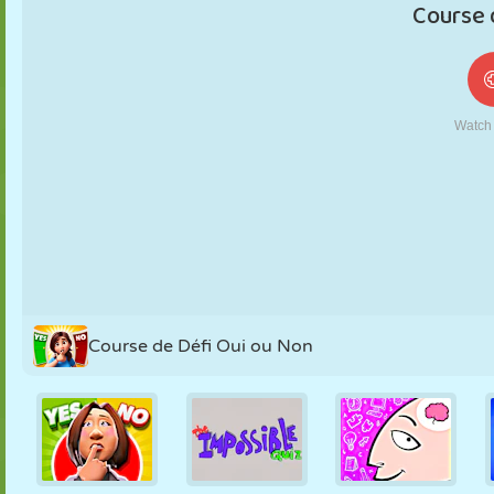
MARIONNETTES
PUZZLE
RÉACTION
RÉTRO
ROBOT
STRATÉGIE
CASCADE
TANK
TENNIS
MORPION
Course de Défi Oui ou Non