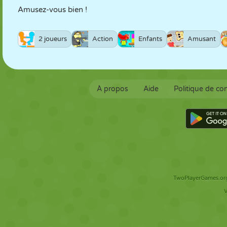
Amusez-vous bien !
2 joueurs
Action
Enfants
Amusant
À propos
Aide
Politique de con
TwoPlayerGames.org 
V