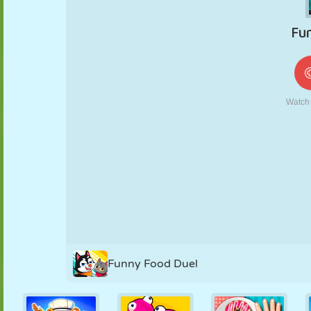
MARIONNETTES
PUZZLE
RÉACTION
RÉTRO
ROBOT
STRATÉGIE
CASCADE
TANK
TENNIS
MORPION
Funny Food Duel