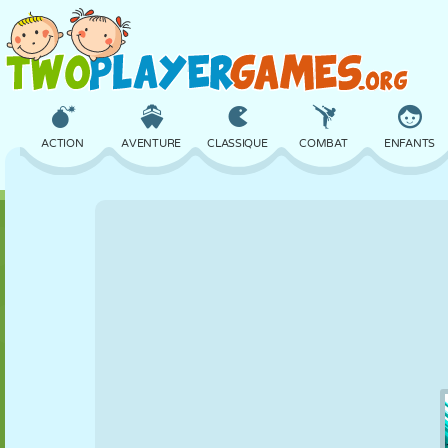
ACTION
AVENTURE
CLASSIQUE
COMBAT
ENFANTS
3D
AVION
ALIEN
ÉQUILIBRE
BASKET
CHÂTEAU
ÉCHECS
CRAZY
DÉFENSE
DINOSAURE
FILLES
GOLF
SAUT
MATHS
LABYRINTHE