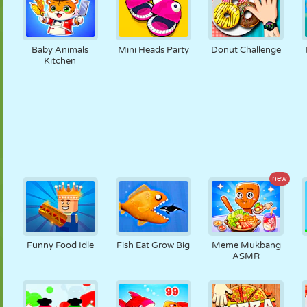
Baby Animals
Mini Heads Party
Donut Challenge
Kitchen
new
Funny Food Idle
Fish Eat Grow Big
Meme Mukbang
ASMR