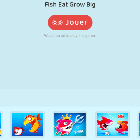
RÉTRO
ROBOT
POURSUITE
ÉCOLE
TIR
TENNIS
MORPION
ÉCRAN TACTILE
TOUR
CAMION