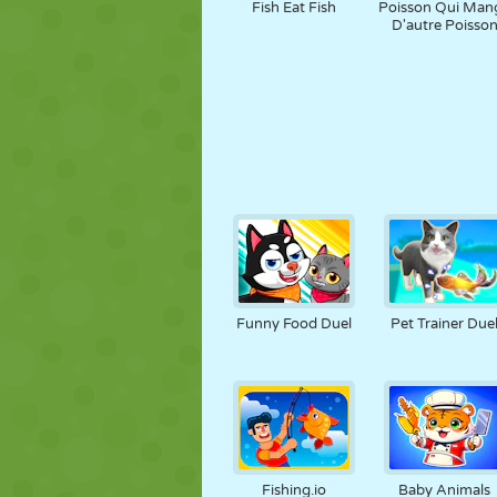
Fish Eat Fish
Poisson Qui Man
D'autre Poisso
Funny Food Duel
Pet Trainer Due
Fishing.io
Baby Animals