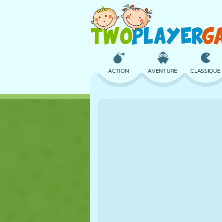
ACTION
AVENTURE
CLASSIQUE
3D
AVION
ALIEN
CHÂTEAU
ÉCHECS
CRAZY
FILLES
GOLF
SAUT