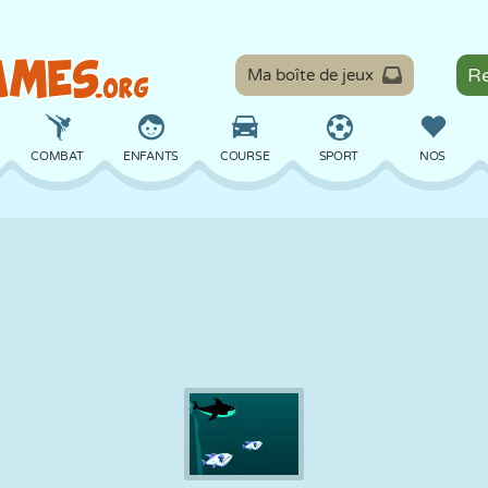
Ma boîte de jeux
COMBAT
ENFANTS
COURSE
SPORT
NOS
ÉQUILIBRE
BASKET
BATAILLE
BILLARD
SOCIÉTÉ
DÉFENSE
DINOSAURE
CONDUITE
ÉDUCATIF
ÉVASION
MATHS
LABYRINTHE
MONSTRE
MOTO
EN LIGNE