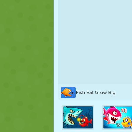
MARIONNETTES
PUZZLE
RÉACTION
STRATÉGIE
CASCADE
TANK
Fish Eat Grow Big