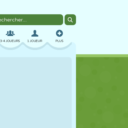
3-4 JOUEURS
1 JOUEUR
PLUS
BOMBER
NAVIGATEUR
VOITURE
VOL
NOURRITURE
AMUSANT
PIXEL ART
PLATEFORME
PISCINE