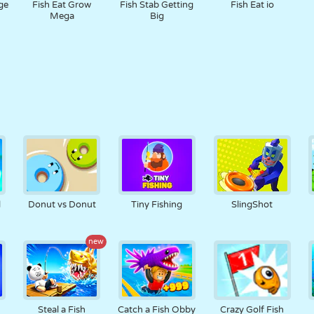
ge
Fish Eat Grow
Fish Stab Getting
Fish Eat io
n
Mega
Big
l
Donut vs Donut
Tiny Fishing
SlingShot
new
Steal a Fish
Catch a Fish Obby
Crazy Golf Fish