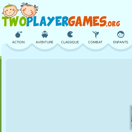
ACTION
AVENTURE
CLASSIQUE
COMBAT
ENFANTS
3D
AVION
ALIEN
ÉQUILIBRE
BASKET
CHÂTEAU
ÉCHECS
CRAZY
DÉFENSE
DINOSAURE
FILLES
GOLF
SAUT
MATHS
LABYRINTHE