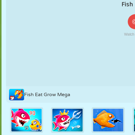
MARIONNETTES
PUZZLE
RÉACTION
RÉTRO
ROBOT
STRATÉGIE
CASCADE
TANK
TENNIS
MORPION
Fish Eat Grow Mega