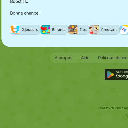
Boost :
L
Bonne chance !
2 joueurs
Enfants
Nos
Amusant
À propos
Aide
Politique de con
TwoPlayerGames.org 
V