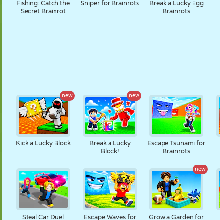
Fishing: Catch the
Sniper for Brainrots
Break a Lucky Egg
Secret Brainrot
Brainrots
new
new
Kick a Lucky Block
Break a Lucky
Escape Tsunami for
Block!
Brainrots
new
Steal Car Duel
Escape Waves for
Grow a Garden for