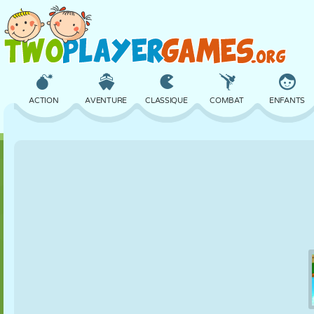
ACTION
AVENTURE
CLASSIQUE
COMBAT
ENFANTS
3D
AVION
ALIEN
ÉQUILIBRE
BASKET
CHÂTEAU
ÉCHECS
CRAZY
DÉFENSE
DINOSAURE
FILLES
GOLF
SAUT
MATHS
LABYRINTHE