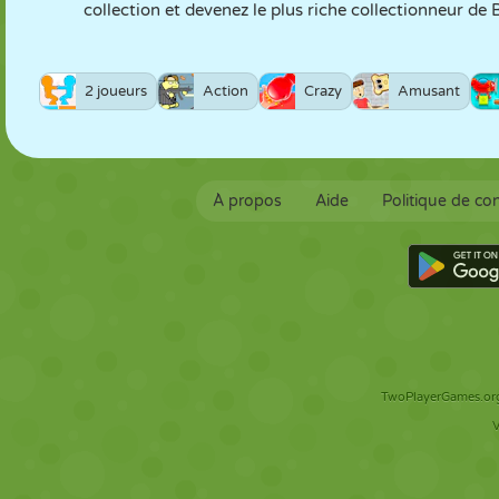
collection et devenez le plus riche collectionneur de 
2 joueurs
Action
Crazy
Amusant
À propos
Aide
Politique de con
TwoPlayerGames.org 
V