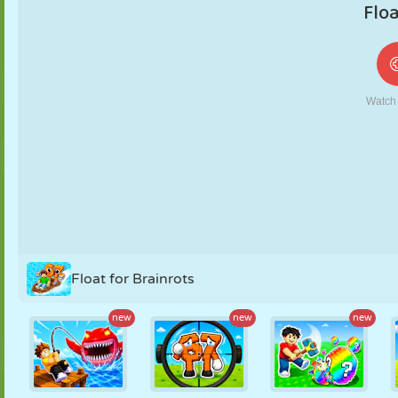
MARIONNETTES
PUZZLE
RÉACTION
RÉTRO
ROBOT
STRATÉGIE
CASCADE
TANK
TENNIS
MORPION
Float for Brainrots
new
new
new