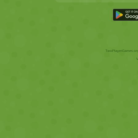
TwoPlayerGames.org 
V