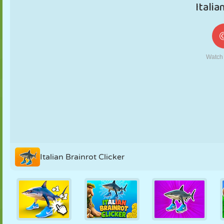
MARIONNETTES
PUZZLE
RÉACTION
RÉTRO
ROBOT
STRATÉGIE
CASCADE
TANK
TENNIS
MORPION
Italian Brainrot Clicker