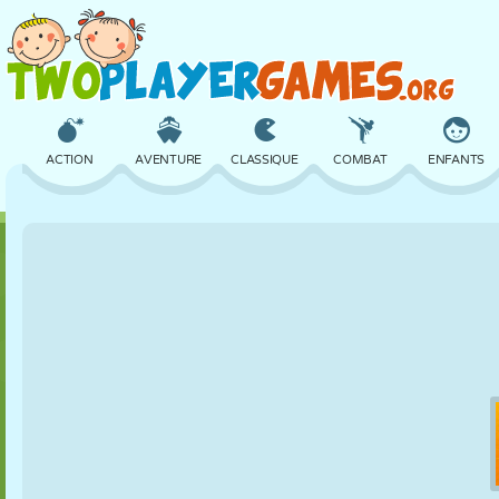
ACTION
AVENTURE
CLASSIQUE
COMBAT
ENFANTS
3D
AVION
ALIEN
ÉQUILIBRE
BASKET
CHÂTEAU
ÉCHECS
CRAZY
DÉFENSE
DINOSAURE
FILLES
GOLF
SAUT
MATHS
LABYRINTHE