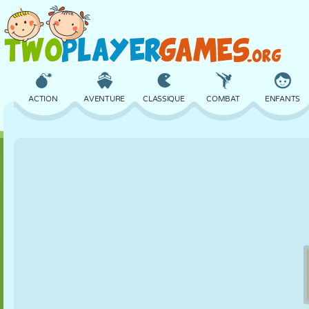
ACTION
AVENTURE
CLASSIQUE
COMBAT
ENFANTS
3D
AVION
ALIEN
ÉQUILIBRE
BASKET
CHÂTEAU
ÉCHECS
CRAZY
DÉFENSE
DINOSAURE
FILLES
GOLF
SAUT
MATHS
LABYRINTHE