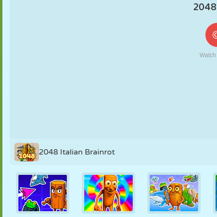
MARIONNETTES
PUZZLE
RÉACTION
RÉTRO
ROBOT
STRATÉGIE
CASCADE
TANK
TENNIS
MORPION
2048 Italian Brainrot