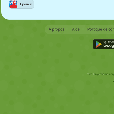
1 joueur
À propos
Aide
Politique de con
TwoPlayerGames.org 
V