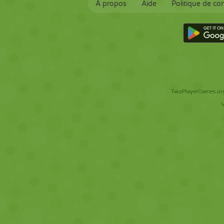
À propos
Aide
Politique de con
TwoPlayerGames.org 
V