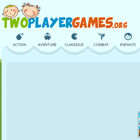
ACTION
AVENTURE
CLASSIQUE
COMBAT
ENFANTS
3D
AVION
ALIEN
ÉQUILIBRE
BASKET
CHÂTEAU
ÉCHECS
CRAZY
DÉFENSE
DINOSAURE
FILLES
GOLF
SAUT
MATHS
LABYRINTHE