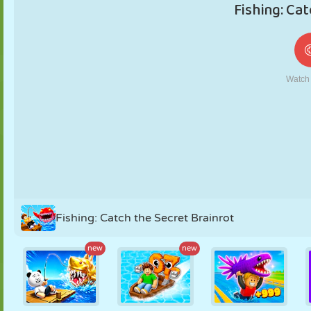
MARIONNETTES
PUZZLE
RÉACTION
RÉTRO
ROBOT
STRATÉGIE
CASCADE
TANK
TENNIS
MORPION
Fishing: Catch the Secret Brainrot
new
new