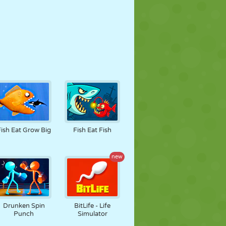
Fish Eat Grow Big
Fish Eat Fish
new
Drunken Spin
BitLife - Life
Punch
Simulator