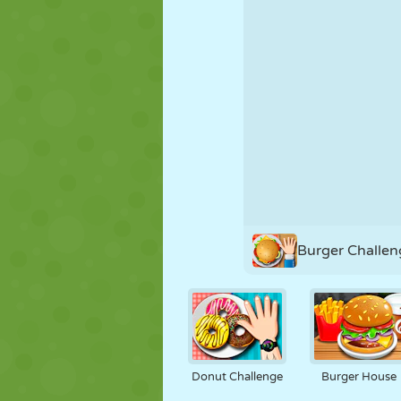
MARIONNETTES
PUZZLE
RÉACTION
STRATÉGIE
CASCADE
TANK
Burger Challen
Donut Challenge
Burger House