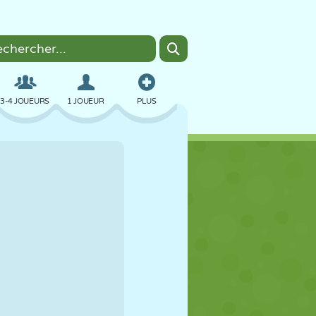
3-4 JOUEURS
1 JOUEUR
PLUS
BOMBER
NAVIGATEUR
VOITURE
VOL
NOURRITURE
AMUSANT
PIXEL ART
PLATEFORME
PISCINE