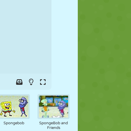
FOOT
ESPACE
STICKMAN
GUERRE
LUTTE
ZOMBIE
Spongebob
SpongeBob and
Friends