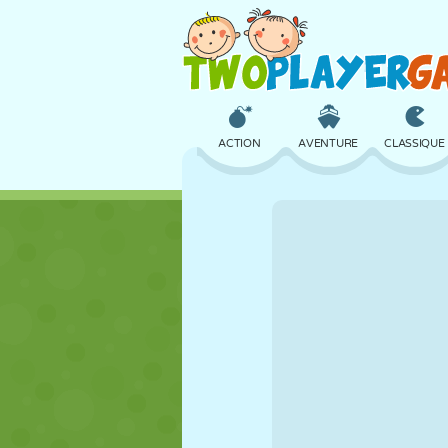
ACTION
AVENTURE
CLASSIQUE
3D
AVION
ALIEN
CHÂTEAU
ÉCHECS
CRAZY
FILLES
GOLF
SAUT