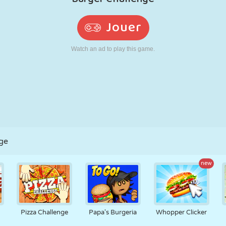
RÉTRO
ROBOT
POURSUITE
ÉCOLE
TIR
TENNIS
MORPION
ÉCRAN TACTILE
TOUR
CAMION
ge
new
Pizza Challenge
Papa's Burgeria
Whopper Clicker