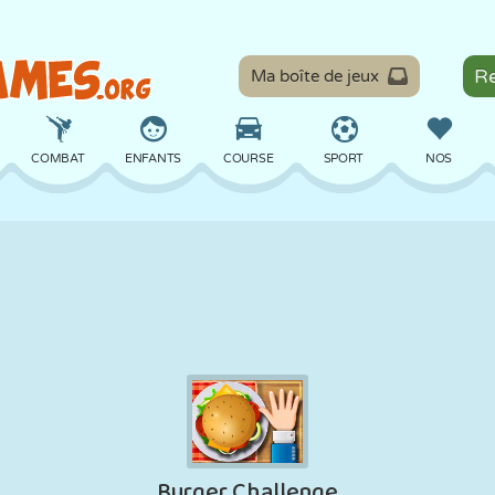
Ma boîte de jeux
COMBAT
ENFANTS
COURSE
SPORT
NOS
ÉQUILIBRE
BASKET
BATAILLE
BILLARD
SOCIÉTÉ
DÉFENSE
DINOSAURE
CONDUITE
ÉDUCATIF
ÉVASION
MATHS
LABYRINTHE
MONSTRE
MOTO
EN LIGNE