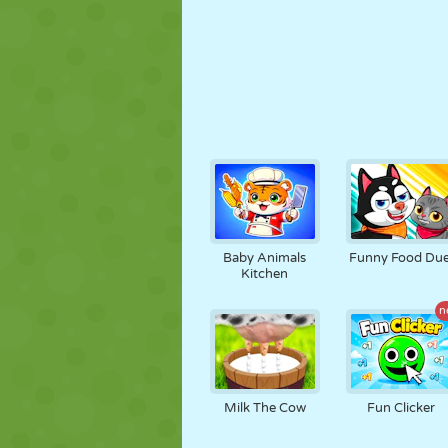
Baby Animals
Funny Food Due
Kitchen
n
Milk The Cow
Fun Clicker