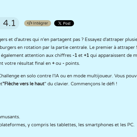
4.1
Intégrer
gers et d'autres qui n'en partagent pas ? Essayez d'attraper plu
burgers en rotation par la partie centrale. Le premier à attrape
es également attention aux chiffres
-1
et
+1
qui apparaissent de ma
t votre résultat final en
+
ou
-
points.
hallenge en solo contre l'IA ou en mode multijoueur. Vous pouve
et
"Flèche vers le haut
" du clavier. Commençons le défi !
 amusants.
lateformes, y compris les tablettes, les smartphones et les PC.