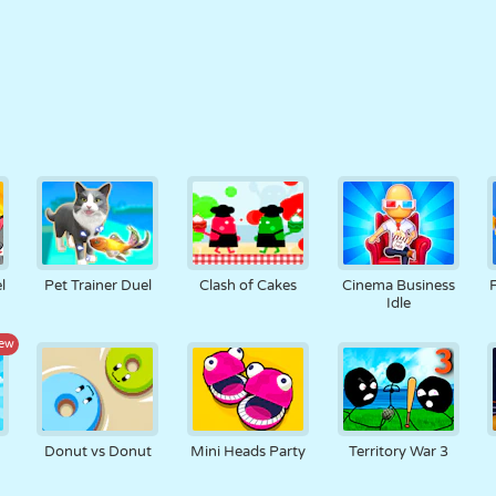
l
Pet Trainer Duel
Clash of Cakes
Cinema Business
Idle
ew
Donut vs Donut
Mini Heads Party
Territory War 3