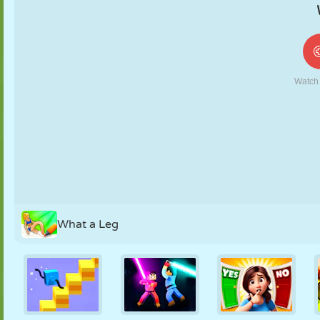
MARIONNETTES
PUZZLE
RÉACTION
RÉTRO
ROBOT
STRATÉGIE
CASCADE
TANK
TENNIS
MORPION
What a Leg