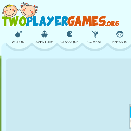
ACTION
AVENTURE
CLASSIQUE
COMBAT
ENFANTS
3D
AVION
ALIEN
ÉQUILIBRE
BASKET
CHÂTEAU
ÉCHECS
CRAZY
DÉFENSE
DINOSAURE
FILLES
GOLF
SAUT
MATHS
LABYRINTHE