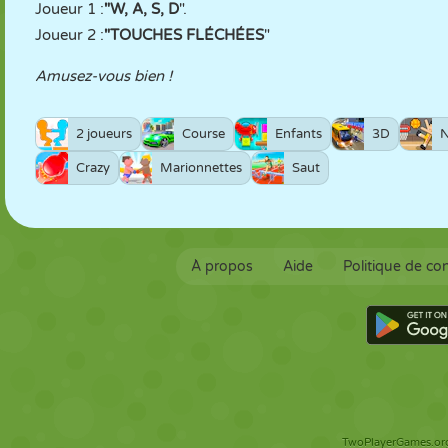
Joueur 1 :
"W, A, S, D
".
Joueur 2 :
"TOUCHES FLÉCHÉES
"
Amusez-vous bien !
2 joueurs
Course
Enfants
3D
N
Crazy
Marionnettes
Saut
À propos
Aide
Politique de con
TwoPlayerGames.org 