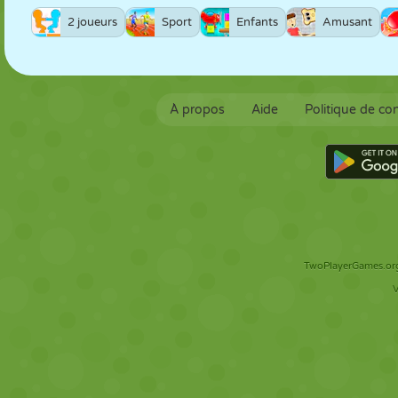
2 joueurs
Sport
Enfants
Amusant
À propos
Aide
Politique de con
TwoPlayerGames.org 
V