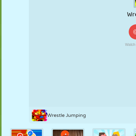
MARIONNETTES
PUZZLE
RÉACTION
RÉTRO
ROBOT
STRATÉGIE
CASCADE
TANK
TENNIS
MORPION
Wrestle Jumping