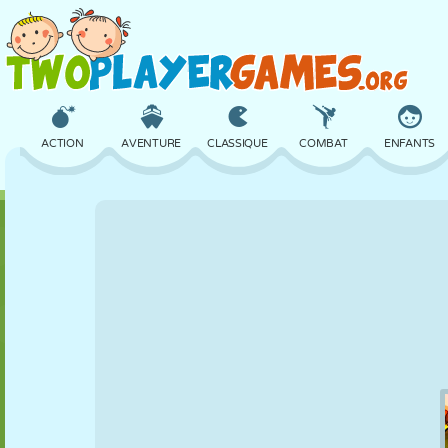
ACTION
AVENTURE
CLASSIQUE
COMBAT
ENFANTS
3D
AVION
ALIEN
ÉQUILIBRE
BASKET
CHÂTEAU
ÉCHECS
CRAZY
DÉFENSE
DINOSAURE
FILLES
GOLF
SAUT
MATHS
LABYRINTHE