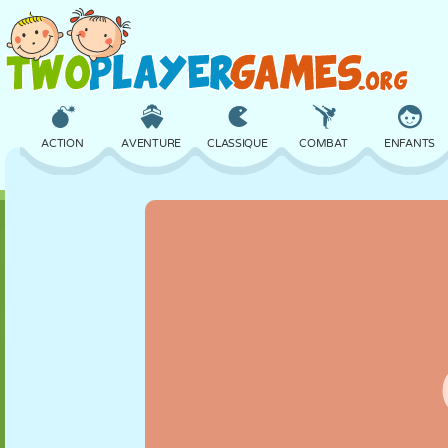
ACTION
AVENTURE
CLASSIQUE
COMBAT
ENFANTS
3D
AVION
ALIEN
ÉQUILIBRE
BASKET
CHÂTEAU
ÉCHECS
CRAZY
DÉFENSE
DINOSAURE
FILLES
GOLF
SAUT
MATHS
LABYRINTHE