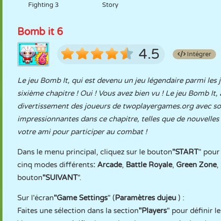
Fighting 3
Story
Bomb it 6
4.5
Intégrer
Le jeu Bomb It, qui est devenu un jeu légendaire parmi les
sixième chapitre ! Oui ! Vous avez bien vu ! Le jeu Bomb It,
divertissement des joueurs de twoplayergames.org avec son
impressionnantes dans ce chapitre, telles que de nouvelles 
votre ami pour participer au combat !
Dans le menu principal, cliquez sur le bouton
"START
" pour
cinq modes différents
: Arcade
,
Battle
Royale
,
Green
Zone
,
bouton
"SUIVANT
".
Sur l'écran
"Game
Settings
" (
Paramètres du
jeu
) :
Faites une sélection dans la section
"Players
" pour définir 