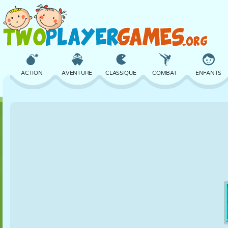
ACTION
AVENTURE
CLASSIQUE
COMBAT
ENFANTS
3D
AVION
ALIEN
ÉQUILIBRE
BASKET
CHÂTEAU
ÉCHECS
CRAZY
DÉFENSE
DINOSAURE
FILLES
GOLF
SAUT
MATHS
LABYRINTHE