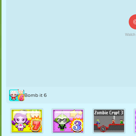
MARIONNETTES
PUZZLE
RÉACTION
RÉTRO
ROBOT
STRATÉGIE
CASCADE
TANK
TENNIS
MORPION
Bomb it 6