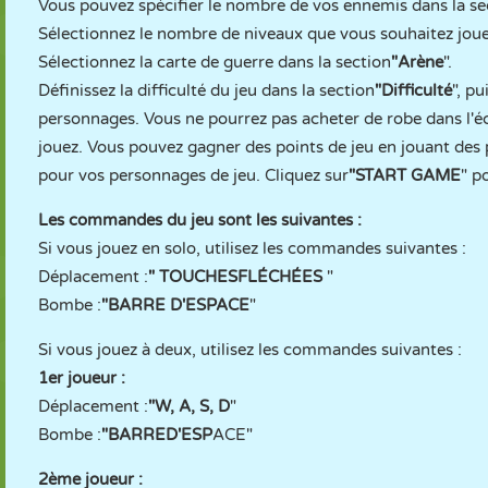
Vous pouvez spécifier le nombre de vos ennemis dans la se
Sélectionnez le nombre de niveaux que vous souhaitez joue
Sélectionnez la carte de guerre dans la section
"Arène
".
Définissez la difficulté du jeu dans la section
"Difficulté
", pu
personnages. Vous ne pourrez pas acheter de robe dans l'é
jouez. Vous pouvez gagner des points de jeu en jouant des 
pour vos personnages de jeu. Cliquez sur
"START
GAME
" p
Les commandes du jeu sont les suivantes :
Si vous jouez en solo, utilisez les commandes suivantes :
Déplacement :
"
TOUCHES
FLÉCHÉES
"
Bombe :
"BARRE D'
ESPACE
"
Si vous jouez à deux, utilisez les commandes suivantes :
1er joueur :
Déplacement :
"W, A, S, D
"
Bombe :
"BARRE
D
'ESP
ACE"
2ème joueur :