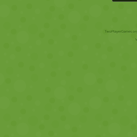
TwoPlayerGames.org 
V