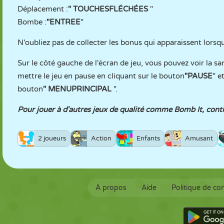
Déplacement :
"
TOUCHES
FLÉCHÉES
"
Bombe :
"ENTREE
"
N'oubliez pas de collecter les bonus qui apparaissent lorsqu
Sur le côté gauche de l'écran de jeu, vous pouvez voir la sa
mettre le jeu en pause en cliquant sur le bouton
"PAUSE
" e
bouton
"
MENU
PRINCIPAL
".
Pour jouer à d'autres jeux de qualité comme Bomb It, con
2 joueurs
Action
Enfants
Amusant
À propos
Aide
Politique de con