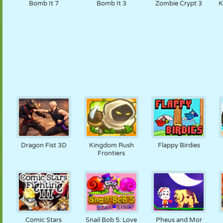
Bomb It 7
Bomb It 3
Zombie Crypt 3
K
Dragon Fist 3D
Kingdom Rush
Flappy Birdies
Frontiers
Comic Stars
Snail Bob 5: Love
Pheus and Mor