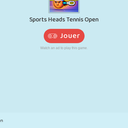
RÉTRO
ROBOT
POURSUITE
ÉCOLE
TIR
TENNIS
MORPION
ÉCRAN TACTILE
TOUR
CAMION
en