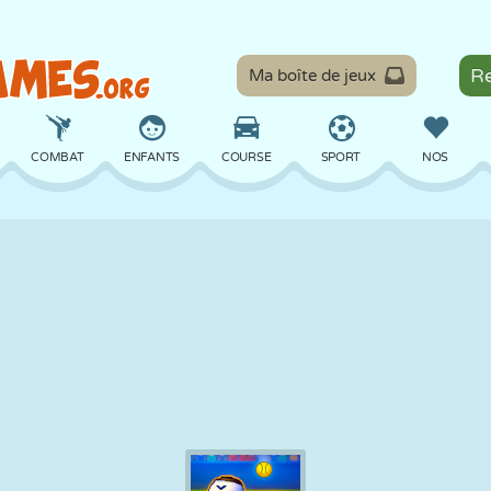
Ma boîte de jeux
COMBAT
ENFANTS
COURSE
SPORT
NOS
ÉQUILIBRE
BASKET
BATAILLE
BILLARD
SOCIÉTÉ
DÉFENSE
DINOSAURE
CONDUITE
ÉDUCATIF
ÉVASION
MATHS
LABYRINTHE
MONSTRE
MOTO
EN LIGNE