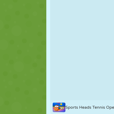
MARIONNETTES
PUZZLE
RÉACTION
STRATÉGIE
CASCADE
TANK
Sports Heads Tennis Op