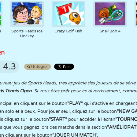
s
Sports Heads Ice
Crazy Golf Fish
Snail Bob 4
Hockey
en
4.3
Intégrer
eau jeu de Sports Heads, très apprécié des joueurs de sa série 
ds Tennis Open
. Si vous êtes prêt pour ce divertissement, comm
cipal en cliquant sur le bouton
"PLAY
" qui s'active en chargean
n solo et à deux. Pour jouer seul, cliquez sur le bouton
"NEW
G
uis cliquez sur le bouton
"START
" pour accéder à l'écran
"TOURNO
s que vous gagnez lors des matchs dans la section
"AMÉLIORAT
n cliquant sur le bouton
"JOUER UN
MATCH
".