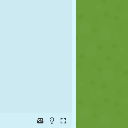
FOOT
ESPACE
STICKMAN
GUERRE
LUTTE
ZOMBIE