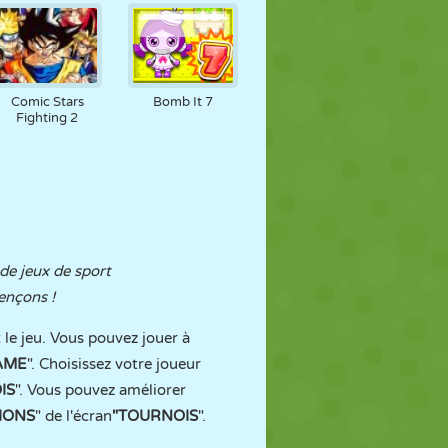
Comic Stars
Bomb It 7
Fighting 2
de jeux de sport
ençons !
t le jeu. Vous pouvez jouer à
AME
". Choisissez votre joueur
IS
". Vous pouvez améliorer
IONS
" de l'écran
"TOURNOIS
".