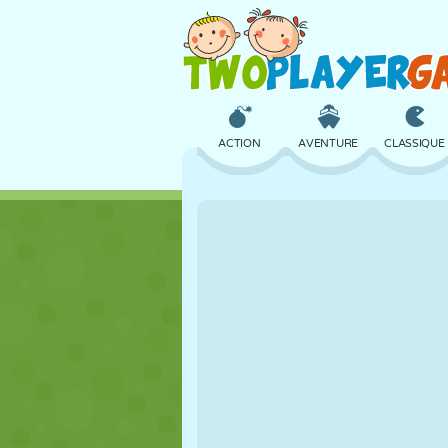
ACTION
AVENTURE
CLASSIQUE
3D
AVION
ALIEN
CHÂTEAU
ÉCHECS
CRAZY
FILLES
GOLF
SAUT