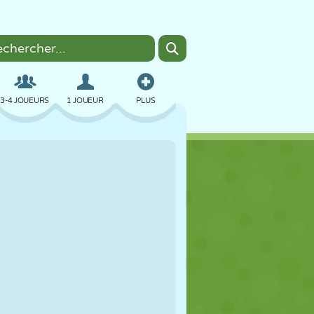
3-4 JOUEURS
1 JOUEUR
PLUS
BOMBER
NAVIGATEUR
VOITURE
VOL
NOURRITURE
AMUSANT
PIXEL ART
PLATEFORME
PISCINE