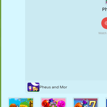
MARIONNETTES
PUZZLE
RÉACTION
RÉTRO
ROBOT
STRATÉGIE
CASCADE
TANK
TENNIS
MORPION
Pheus and Mor