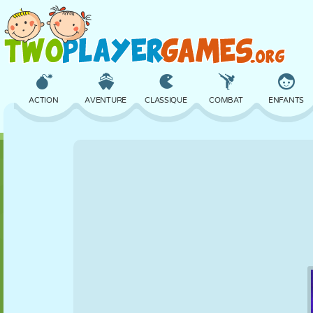
ACTION
AVENTURE
CLASSIQUE
COMBAT
ENFANTS
3D
AVION
ALIEN
ÉQUILIBRE
BASKET
CHÂTEAU
ÉCHECS
CRAZY
DÉFENSE
DINOSAURE
FILLES
GOLF
SAUT
MATHS
LABYRINTHE