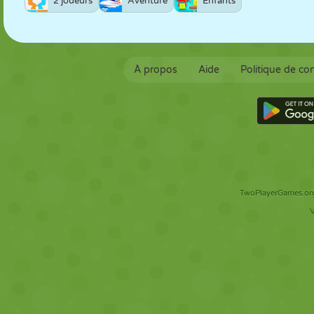
2 joueurs
Aventure
Enfants
À propos
Aide
Politique de con
TwoPlayerGames.org 
V