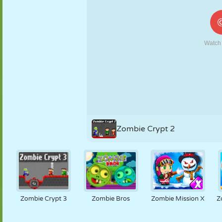
MARIONNETTES
PUZZLE
RÉACTION
RÉTRO
ROBOT
STRATÉGIE
CASCADE
TANK
TENNIS
MORPION
Zombie Crypt 2
Zombie Crypt 3
Zombie Bros
Zombie Mission X
Z