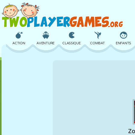
ACTION
AVENTURE
CLASSIQUE
COMBAT
ENFANTS
3D
AVION
ALIEN
ÉQUILIBRE
BASKET
CHÂTEAU
ÉCHECS
CRAZY
DÉFENSE
DINOSAURE
FILLES
GOLF
SAUT
MATHS
LABYRINTHE