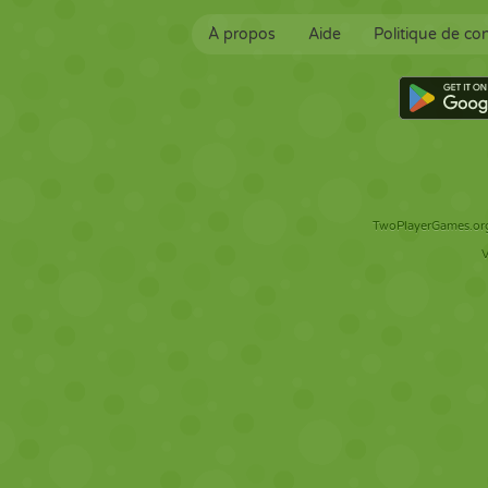
À propos
Aide
Politique de con
TwoPlayerGames.org 
V