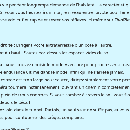
 vie pendant longtemps demande de l'habileté. La caractéristiqu
 Si vous vous heurtez à un mur, le niveau entier pivote pour fair
re addictif et rapide et tester vos réflexes ici même sur
TwoPla
droite :
Dirigent votre extraterrestre d'un côté à l'autre.
e du haut :
Sautez par-dessus les espaces vides du sol.
u :
Vous pouvez choisir le mode Aventure pour progresser à trav
tre endurance ultime dans le mode Infini qui ne s'arrête jamais.
espace est trop large pour sauter, dirigez simplement votre pe
méra tournera instantanément, ouvrant un chemin complètement 
 plein de trous énormes. Si vous tombez à travers le sol, vous flo
epuis le début.
 loin dans le tunnel. Parfois, un seul saut ne suffit pas, et vo
ises pour contourner des pièges complexes.
age Skater ?