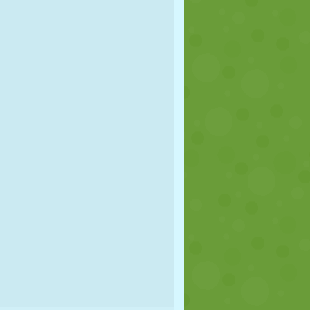
FOOT
ESPACE
STICKMAN
GUERRE
LUTTE
ZOMBIE