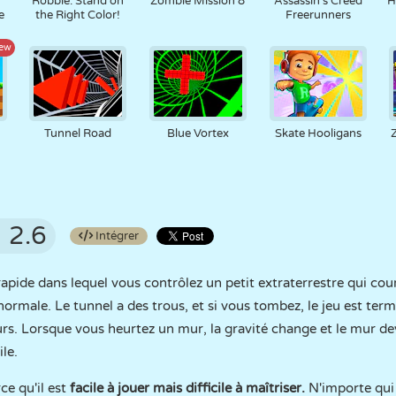
Robbie: Stand on
Zombie Mission 8
Assassin's Creed
H
e
the Right Color!
Freerunners
ew
Tunnel Road
Blue Vortex
Skate Hooligans
2.6
Intégrer
apide dans lequel vous contrôlez un petit extraterrestre qui co
normale. Le tunnel a des trous, et si vous tombez, le jeu est termi
rs. Lorsque vous heurtez un mur, la gravité change et le mur dev
ile.
ce qu'il est
facile à jouer mais difficile à maîtriser.
N'importe qui