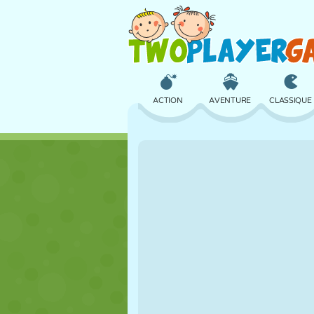
ACTION
AVENTURE
CLASSIQUE
3D
AVION
ALIEN
CHÂTEAU
ÉCHECS
CRAZY
FILLES
GOLF
SAUT