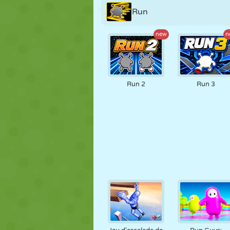
Run
new
n
Run 2
Run 3