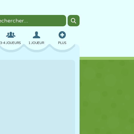
3-4 JOUEURS
1 JOUEUR
PLUS
BOMBER
NAVIGATEUR
VOITURE
VOL
NOURRITURE
AMUSANT
PIXEL ART
PLATEFORME
PISCINE