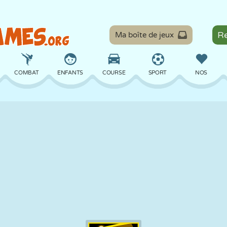
Ma boîte de jeux
COMBAT
ENFANTS
COURSE
SPORT
NOS
ÉQUILIBRE
BASKET
BATAILLE
BILLARD
SOCIÉTÉ
DÉFENSE
DINOSAURE
CONDUITE
ÉDUCATIF
ÉVASION
MATHS
LABYRINTHE
MONSTRE
MOTO
EN LIGNE