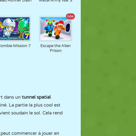
ead Runner Dash
Metal Army War 3
new
Zombie Mission 7
Escape the Alien
Prison
urt dans un
tunnel spatial
.
né. La partie la plus cool est
ient soudain le sol. Cela rend
 peut commencer à jouer en