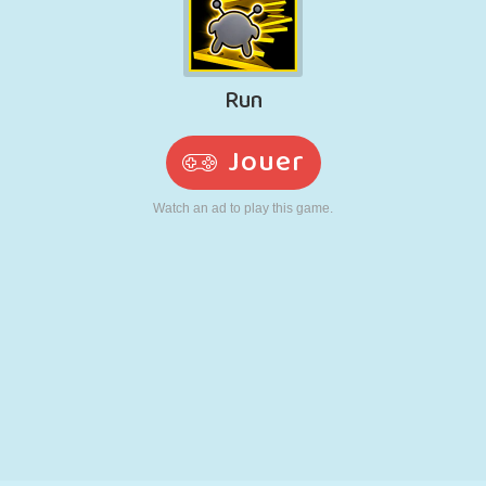
RÉTRO
ROBOT
POURSUITE
ÉCOLE
TIR
TENNIS
MORPION
ÉCRAN TACTILE
TOUR
CAMION