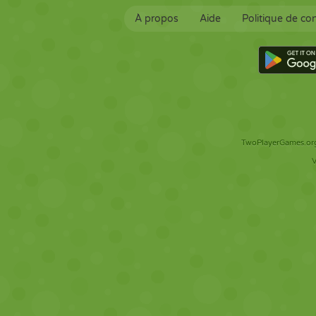
À propos
Aide
Politique de con
TwoPlayerGames.org 
V