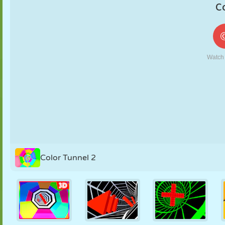
MARIONNETTES
PUZZLE
RÉACTION
RÉTRO
ROBOT
STRATÉGIE
CASCADE
TANK
TENNIS
MORPION
Color Tunnel 2