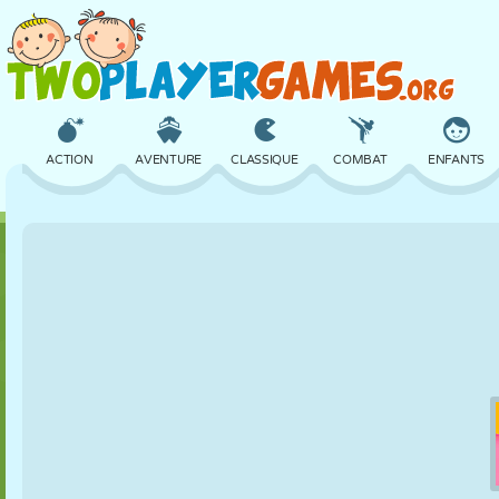
ACTION
AVENTURE
CLASSIQUE
COMBAT
ENFANTS
3D
AVION
ALIEN
ÉQUILIBRE
BASKET
CHÂTEAU
ÉCHECS
CRAZY
DÉFENSE
DINOSAURE
FILLES
GOLF
SAUT
MATHS
LABYRINTHE