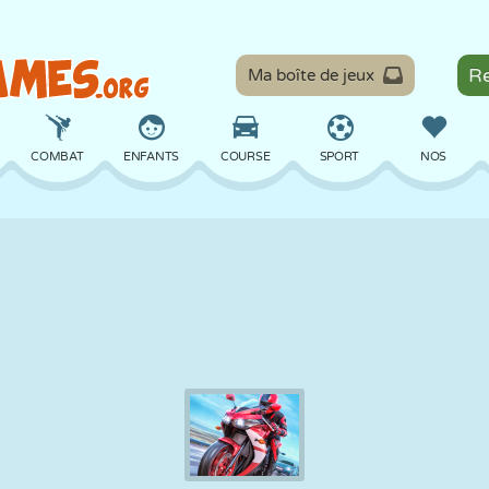
Ma boîte de jeux
COMBAT
ENFANTS
COURSE
SPORT
NOS
ÉQUILIBRE
BASKET
BATAILLE
BILLARD
SOCIÉTÉ
DÉFENSE
DINOSAURE
CONDUITE
ÉDUCATIF
ÉVASION
MATHS
LABYRINTHE
MONSTRE
MOTO
EN LIGNE