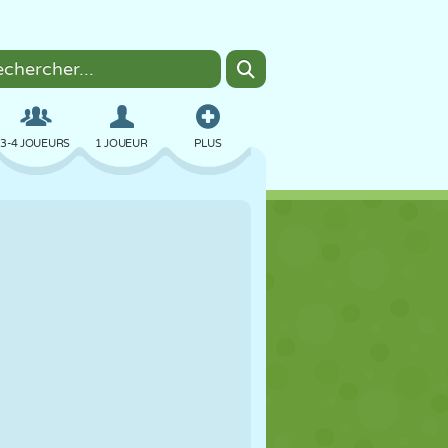
3-4 JOUEURS
1 JOUEUR
PLUS
BOMBER
NAVIGATEUR
VOITURE
VOL
NOURRITURE
AMUSANT
PIXEL ART
PLATEFORME
PISCINE