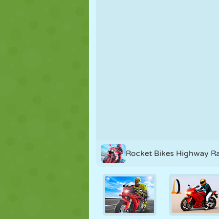
MARIONNETTES
PUZZLE
RÉACTION
STRATÉGIE
CASCADE
TANK
Rocket Bikes Highway R