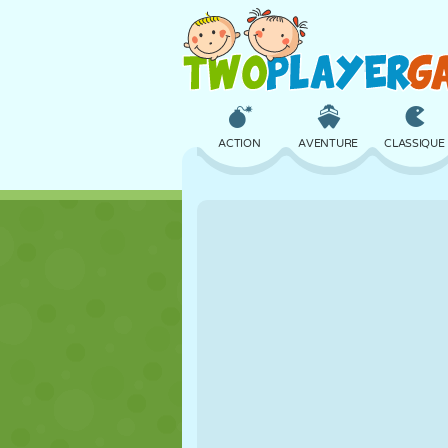
ACTION
AVENTURE
CLASSIQUE
3D
AVION
ALIEN
CHÂTEAU
ÉCHECS
CRAZY
FILLES
GOLF
SAUT