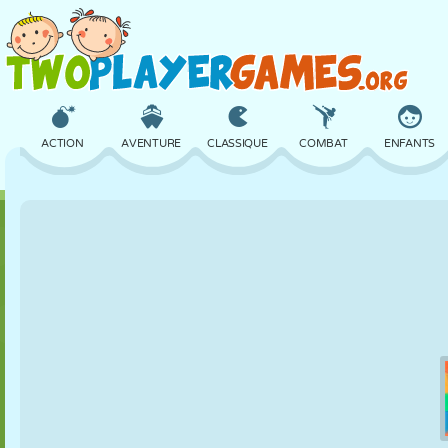
ACTION
AVENTURE
CLASSIQUE
COMBAT
ENFANTS
3D
AVION
ALIEN
ÉQUILIBRE
BASKET
CHÂTEAU
ÉCHECS
CRAZY
DÉFENSE
DINOSAURE
FILLES
GOLF
SAUT
MATHS
LABYRINTHE