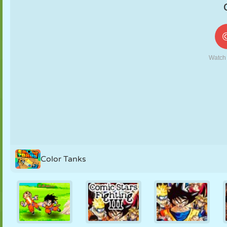
MARIONNETTES
PUZZLE
RÉACTION
RÉTRO
ROBOT
STRATÉGIE
CASCADE
TANK
TENNIS
MORPION
Color Tanks