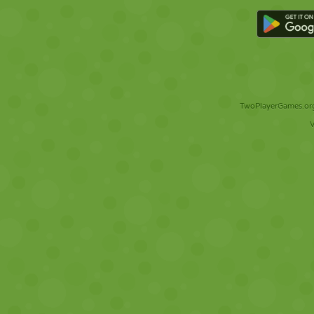
TwoPlayerGames.org 
V