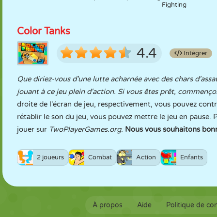
Fighting
Color Tanks
4.4
Intégrer
Que diriez-vous d'une lutte acharnée avec des chars d'ass
jouant à ce jeu plein d'action. Si vous êtes prêt, commenço
droite de l'écran de jeu, respectivement, vous pouvez cont
rétablir le son du jeu, vous pouvez mettre le jeu en pause. 
jouer sur
TwoPlayerGames.org
.
Nous vous souhaitons bonn
2 joueurs
Combat
Action
Enfants
À propos
Aide
Politique de con