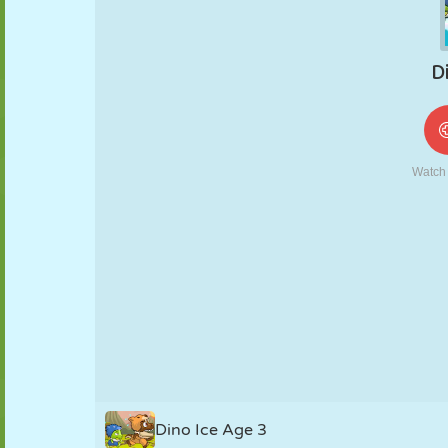
MARIONNETTES
PUZZLE
RÉACTION
RÉTRO
ROBOT
STRATÉGIE
CASCADE
TANK
TENNIS
MORPION
Dino Ice Age 3