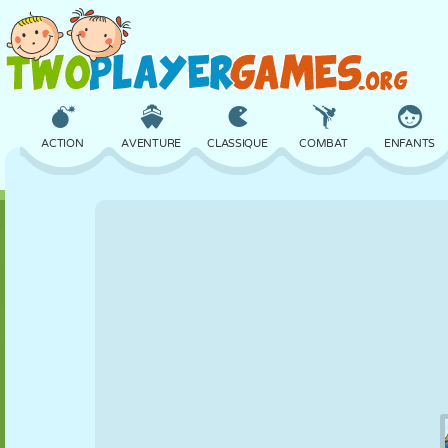
ACTION
AVENTURE
CLASSIQUE
COMBAT
ENFANTS
3D
AVION
ALIEN
ÉQUILIBRE
BASKET
CHÂTEAU
ÉCHECS
CRAZY
DÉFENSE
DINOSAURE
FILLES
GOLF
SAUT
MATHS
LABYRINTHE