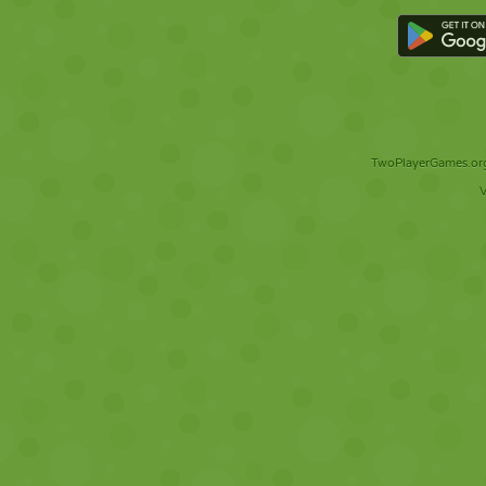
TwoPlayerGames.org 
V