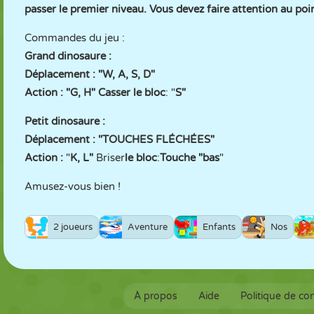
passer le premier niveau. Vous devez faire attention au poi
Commandes du jeu :
Grand dinosaure :
Déplacement : "W, A, S, D"
Action : "G, H"
Casser le bloc
: "
S"
Petit dinosaure :
Déplacement : "TOUCHES FLÉCHÉES"
Action :
"
K, L"
Briser
le bloc
:
Touche "bas
"
Amusez-vous bien !
2 joueurs
Aventure
Enfants
Nos
À propos
Aide
Politique de con