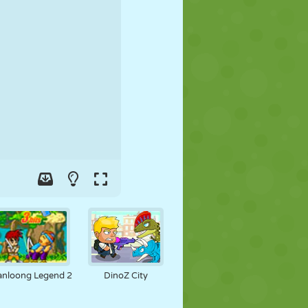
FOOT
ESPACE
STICKMAN
GUERRE
LUTTE
ZOMBIE
anloong Legend 2
DinoZ City