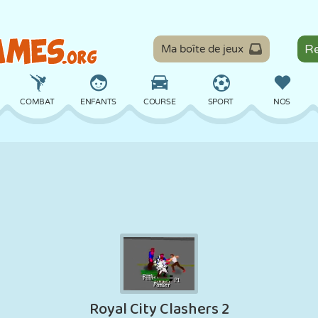
Ma boîte de jeux
COMBAT
ENFANTS
COURSE
SPORT
NOS
ÉQUILIBRE
BASKET
BATAILLE
BILLARD
SOCIÉTÉ
DÉFENSE
DINOSAURE
CONDUITE
ÉDUCATIF
ÉVASION
MATHS
LABYRINTHE
MONSTRE
MOTO
EN LIGNE