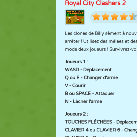
Royal City Clashers 2
Les clones de Billy sèment à nouve
arrêter ! Utilisez des mêlées et d
mode deux joueurs ! Survivrez-vo
Joueurs 1 :
WASD - Déplacement
Q ou E - Changer d'arme
V - Courir
B ou SPACE - Attaquer
N - Lâcher l'arme
Joueurs 2 :
TOUCHES FLÉCHÉES - Déplacem
CLAVIER 4 ou CLAVIER 6 - Chang