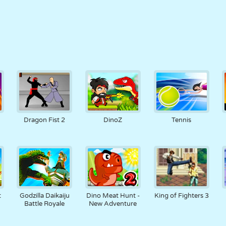
Dragon Fist 2
DinoZ
Tennis
t
Godzilla Daikaiju
Dino Meat Hunt -
King of Fighters 3
Battle Royale
New Adventure