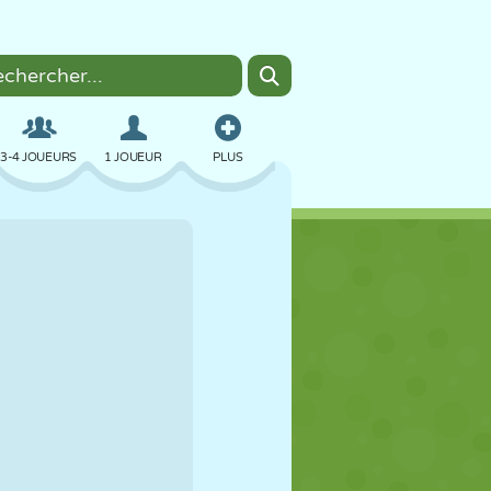
3-4 JOUEURS
1 JOUEUR
PLUS
BOMBER
NAVIGATEUR
VOITURE
VOL
NOURRITURE
AMUSANT
PIXEL ART
PLATEFORME
PISCINE