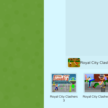
MARIONNETTES
PUZZLE
RÉACTION
STRATÉGIE
CASCADE
TANK
Royal City Clas
Royal City Clashers
Royal City Clashe
3