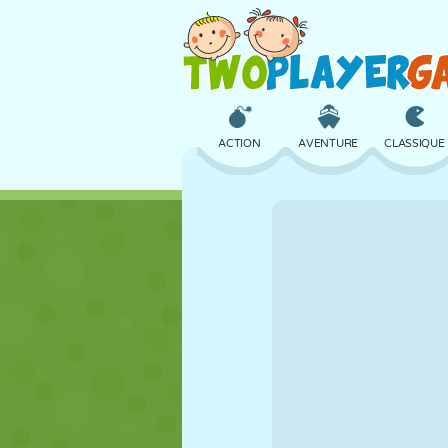
ACTION
AVENTURE
CLASSIQUE
3D
AVION
ALIEN
CHÂTEAU
ÉCHECS
CRAZY
FILLES
GOLF
SAUT