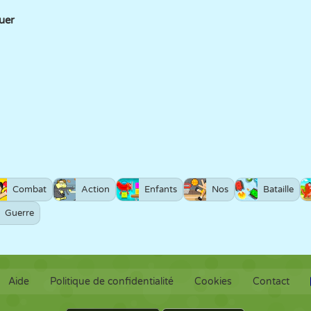
uer
Combat
Action
Enfants
Nos
Bataille
Guerre
Aide
Politique de confidentialité
Cookies
Contact