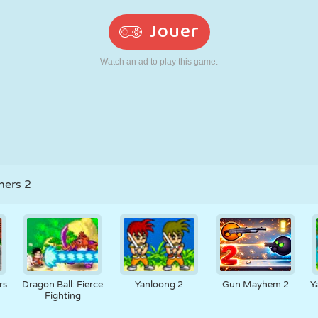
RÉTRO
ROBOT
POURSUITE
ÉCOLE
TIR
TENNIS
MORPION
ÉCRAN TACTILE
TOUR
CAMION
hers 2
rs
Dragon Ball: Fierce
Yanloong 2
Gun Mayhem 2
Y
Fighting