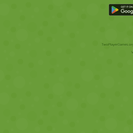
TwoPlayerGames.org 
V