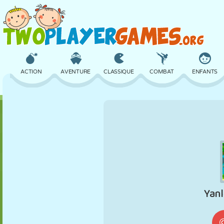
ACTION
AVENTURE
CLASSIQUE
COMBAT
ENFANTS
3D
AVION
ALIEN
ÉQUILIBRE
BASKET
CHÂTEAU
ÉCHECS
CRAZY
DÉFENSE
DINOSAURE
FILLES
GOLF
SAUT
MATHS
LABYRINTHE