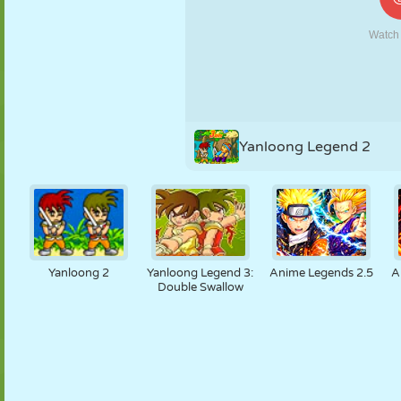
MARIONNETTES
PUZZLE
RÉACTION
RÉTRO
ROBOT
STRATÉGIE
CASCADE
TANK
TENNIS
MORPION
Yanloong Legend 2
Yanloong 2
Yanloong Legend 3:
Anime Legends 2.5
A
Double Swallow