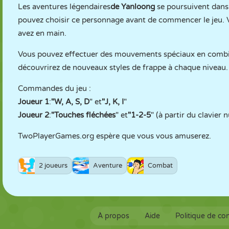
Les aventures légendaires
de Yanloong
se poursuivent dans 
pouvez choisir ce personnage avant de commencer le jeu. V
avez en main.
Vous pouvez effectuer des mouvements spéciaux en combina
découvrirez de nouveaux styles de frappe à chaque niveau.
Commandes du jeu :
Joueur 1
:
"W, A, S, D
" et
"J, K, I
"
Joueur 2
:
"Touches fléchées
" et
"1-2-5
" (à partir du clavier
TwoPlayerGames.org espère que vous vous amuserez.
2 joueurs
Aventure
Combat
À propos
Aide
Politique de con