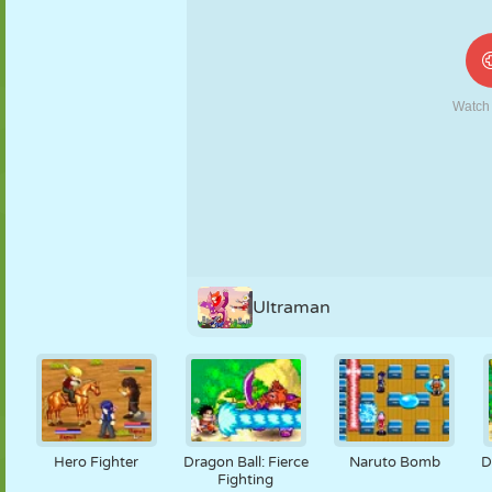
MARIONNETTES
PUZZLE
RÉACTION
RÉTRO
ROBOT
STRATÉGIE
CASCADE
TANK
TENNIS
MORPION
Ultraman
Hero Fighter
Dragon Ball: Fierce
Naruto Bomb
D
Fighting