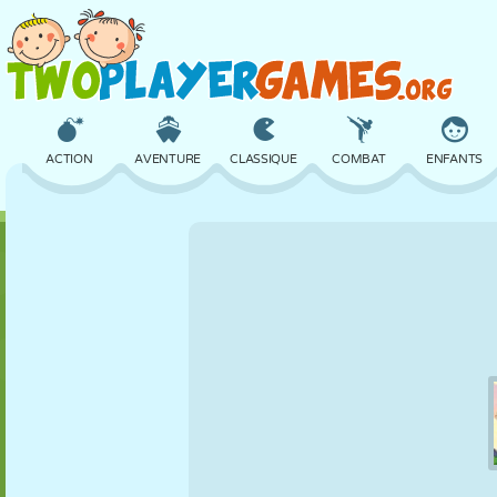
ACTION
AVENTURE
CLASSIQUE
COMBAT
ENFANTS
3D
AVION
ALIEN
ÉQUILIBRE
BASKET
CHÂTEAU
ÉCHECS
CRAZY
DÉFENSE
DINOSAURE
FILLES
GOLF
SAUT
MATHS
LABYRINTHE