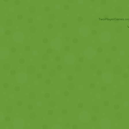
TwoPlayerGames.org 
V