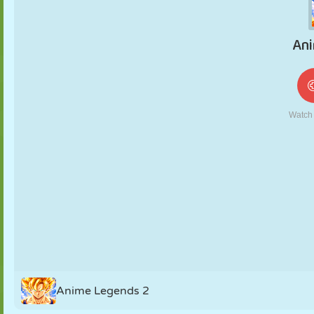
MARIONNETTES
PUZZLE
RÉACTION
RÉTRO
ROBOT
STRATÉGIE
CASCADE
TANK
TENNIS
MORPION
Anime Legends 2