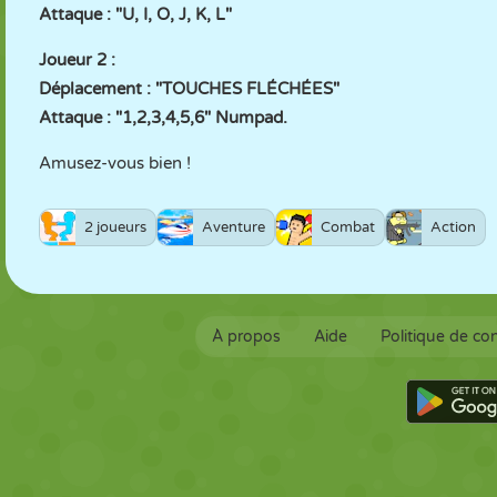
Attaque : "U, I, O, J, K, L"
Joueur 2 :
Déplacement : "TOUCHES FLÉCHÉES"
Attaque : "1,2,3,4,5,6" Numpad.
Amusez-vous bien !
2 joueurs
Aventure
Combat
Action
À propos
Aide
Politique de con