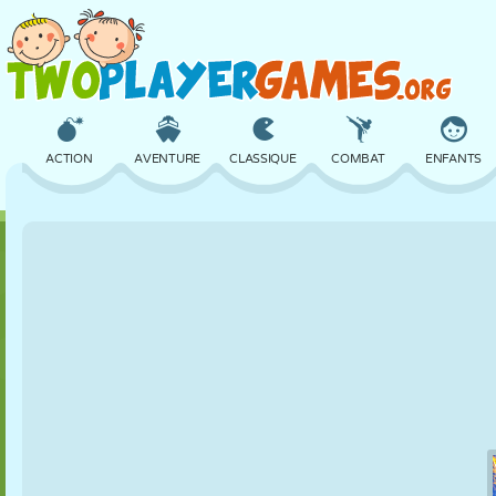
ACTION
AVENTURE
CLASSIQUE
COMBAT
ENFANTS
3D
AVION
ALIEN
ÉQUILIBRE
BASKET
CHÂTEAU
ÉCHECS
CRAZY
DÉFENSE
DINOSAURE
FILLES
GOLF
SAUT
MATHS
LABYRINTHE