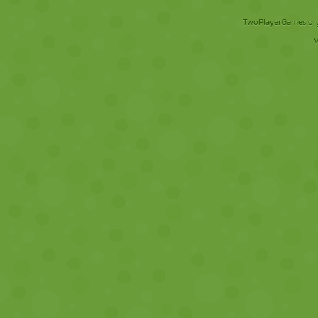
TwoPlayerGames.org 
V