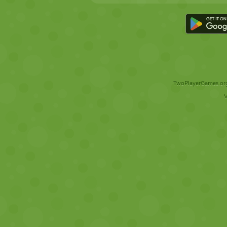
TwoPlayerGames.org 
V