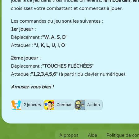
jouer à ce jeu dans trois modes différents
: le mode défi, l
choisissez votre combattant et commencez à jouer.
Les commandes du jeu sont les suivantes :
1er joueur :
Déplacement :
"W, A, S, D
"
Attaquer : "
J, K, L, U, I, O
2ème joueur :
Déplacement :
"TOUCHES FLÉCHÉES
"
Attaque :
"1,2,3,4,5,6
" (à partir du clavier numérique)
Amusez-vous bien !
2 joueurs
Combat
Action
À propos
Aide
Politique de con