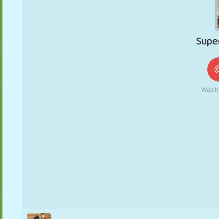
MARIONNETTES
PUZZLE
RÉACTION
RÉTRO
ROBOT
STRATÉGIE
CASCADE
TANK
TENNIS
MORPION