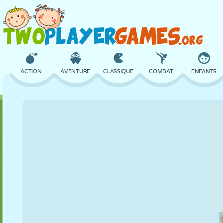
ACTION
AVENTURE
CLASSIQUE
COMBAT
ENFANTS
3D
AVION
ALIEN
ÉQUILIBRE
BASKET
CHÂTEAU
ÉCHECS
CRAZY
DÉFENSE
DINOSAURE
FILLES
GOLF
SAUT
MATHS
LABYRINTHE