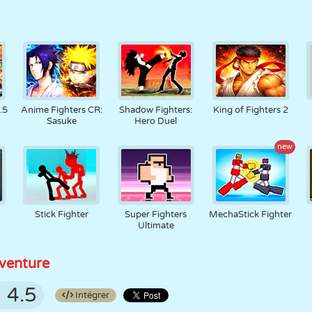
.5
Anime Fighters CR:
Shadow Fighters:
King of Fighters 2
Sasuke
Hero Duel
new
Stick Fighter
Super Fighters
MechaStick Fighter
Ultimate
venture
4.5
Intégrer