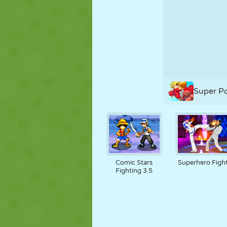
MARIONNETTES
PUZZLE
RÉACTION
STRATÉGIE
CASCADE
TANK
Super Po
Comic Stars
Superhero Figh
Fighting 3.5