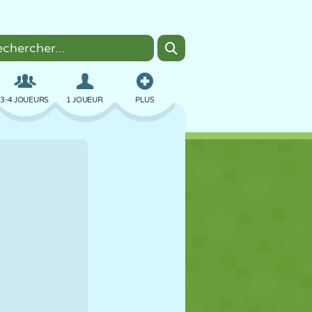
3-4 JOUEURS
1 JOUEUR
PLUS
BOMBER
NAVIGATEUR
VOITURE
VOL
NOURRITURE
AMUSANT
PIXEL ART
PLATEFORME
PISCINE