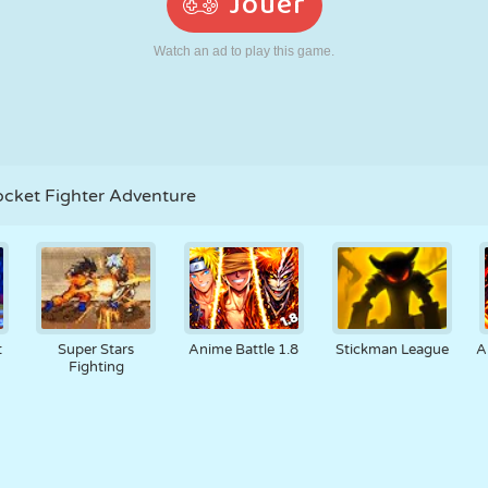
RÉTRO
ROBOT
POURSUITE
ÉCOLE
TIR
TENNIS
MORPION
ÉCRAN TACTILE
TOUR
CAMION
cket Fighter Adventure
t
Super Stars
Anime Battle 1.8
Stickman League
A
Fighting