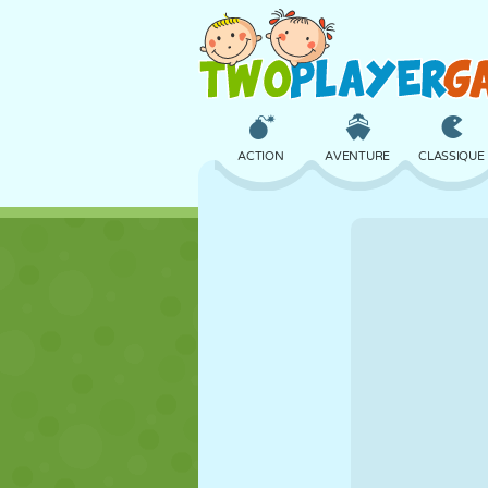
ACTION
AVENTURE
CLASSIQUE
3D
AVION
ALIEN
CHÂTEAU
ÉCHECS
CRAZY
FILLES
GOLF
SAUT