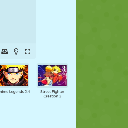
FOOT
ESPACE
STICKMAN
GUERRE
LUTTE
ZOMBIE
nime Legends 2.4
Street Fighter
Creation 3