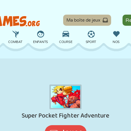
Ma boîte de jeux
COMBAT
ENFANTS
COURSE
SPORT
NOS
ÉQUILIBRE
BASKET
BATAILLE
BILLARD
SOCIÉTÉ
DÉFENSE
DINOSAURE
CONDUITE
ÉDUCATIF
ÉVASION
MATHS
LABYRINTHE
MONSTRE
MOTO
EN LIGNE