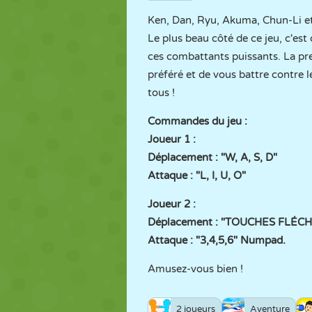
Ken, Dan, Ryu, Akuma, Chun-Li et
Le plus beau côté de ce jeu, c'es
ces combattants puissants. La pre
préféré et de vous battre contre 
tous !
Commandes du jeu :
Joueur 1 :
Déplacement : "W, A, S, D"
Attaque : "L, I, U, O"
Joueur 2 :
Déplacement : "TOUCHES FLÉC
Attaque : "3,4,5,6" Numpad.
Amusez-vous bien !
2 joueurs
Aventure