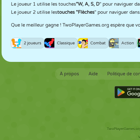
Le joueur 1 utilise les touches
"W, A, S, D
" pour naviguer d
Le joueur 2 utilise les
touches "Flèches
" pour naviguer dans
Que le meilleur gagne ! TwoPlayerGames.org espère que v
2 joueurs
Classique
Combat
Action
À propos
Aide
Politique de con
TwoPlayerGames.org 
V