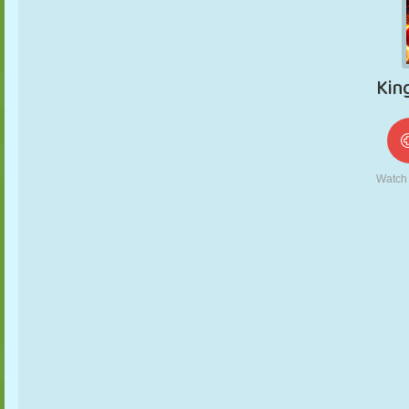
MARIONNETTES
PUZZLE
RÉACTION
RÉTRO
ROBOT
STRATÉGIE
CASCADE
TANK
TENNIS
MORPION