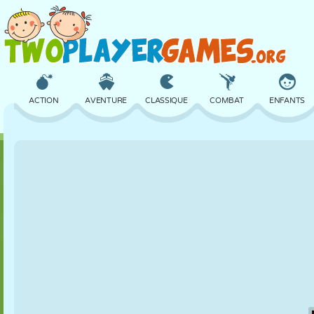
ACTION
AVENTURE
CLASSIQUE
COMBAT
ENFANTS
3D
AVION
ALIEN
ÉQUILIBRE
BASKET
CHÂTEAU
ÉCHECS
CRAZY
DÉFENSE
DINOSAURE
FILLES
GOLF
SAUT
MATHS
LABYRINTHE