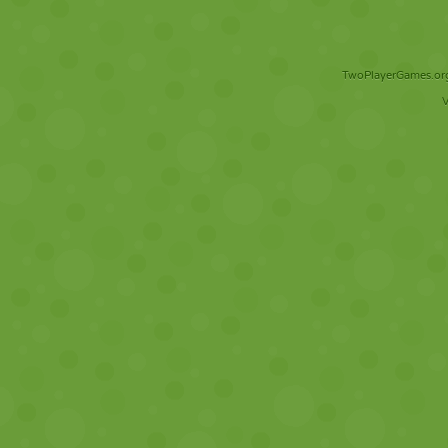
TwoPlayerGames.org 
V