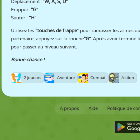
Déplacement :
"W, A, S, D
"
Frappez :
"G
"
Sauter : "
H"
Utilisez les
"touches de frappe
" pour ramasser les armes ou
partenaire, appuyez sur la touche
"G
". Après avoir terminé 
pour passer au niveau suivant.
Bonne chance !
2 joueurs
Aventure
Combat
Action
À propos
Aide
Politique de con