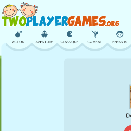
ACTION
AVENTURE
CLASSIQUE
COMBAT
ENFANTS
3D
AVION
ALIEN
ÉQUILIBRE
BASKET
CHÂTEAU
ÉCHECS
CRAZY
DÉFENSE
DINOSAURE
FILLES
GOLF
SAUT
MATHS
LABYRINTHE