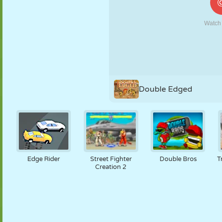
MARIONNETTES
PUZZLE
RÉACTION
RÉTRO
ROBOT
STRATÉGIE
CASCADE
TANK
TENNIS
MORPION
Double Edged
Edge Rider
Street Fighter
Double Bros
T
Creation 2