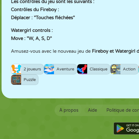
Les contrôles du jeu sont les suivants :
Contrôles du Fireboy :
Déplacer : "Touches fléchées"
Watergirl controls :
Move : "W, A, S, D"
Amusez-vous avec le nouveau jeu de
Fireboy et Watergirl 
2 joueurs
Aventure
Classique
Action
Puzzle
À propos
Aide
Politique de con