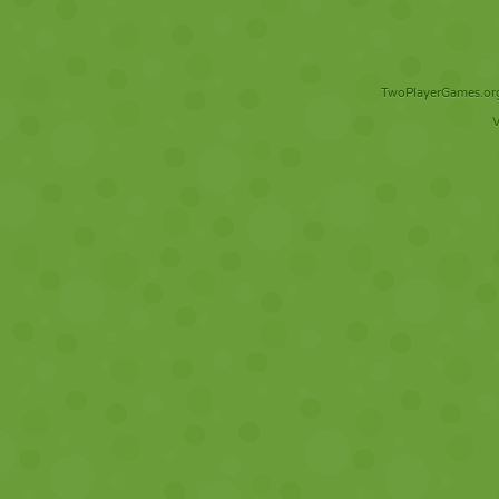
TwoPlayerGames.org 
V