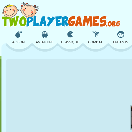
ACTION
AVENTURE
CLASSIQUE
COMBAT
ENFANTS
3D
AVION
ALIEN
ÉQUILIBRE
BASKET
CHÂTEAU
ÉCHECS
CRAZY
DÉFENSE
DINOSAURE
FILLES
GOLF
SAUT
MATHS
LABYRINTHE