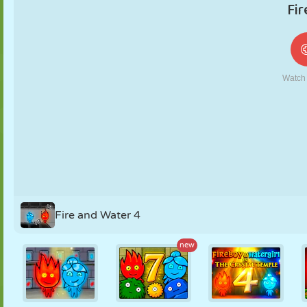
MARIONNETTES
PUZZLE
RÉACTION
RÉTRO
ROBOT
STRATÉGIE
CASCADE
TANK
TENNIS
MORPION
Fire and Water 4
new