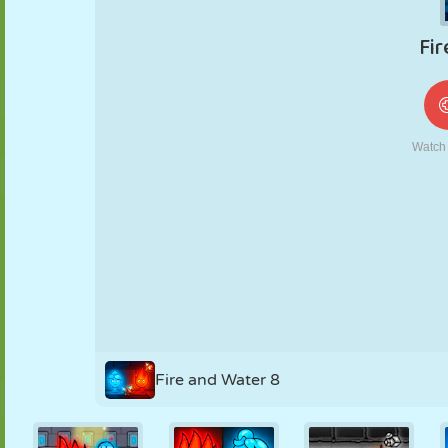
MARIONNETTES
PUZZLE
RÉACTION
RÉTRO
ROBOT
STRATÉGIE
CASCADE
TANK
TENNIS
MORPION
Fire and Water 8