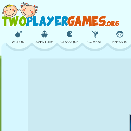
ACTION
AVENTURE
CLASSIQUE
COMBAT
ENFANTS
3D
AVION
ALIEN
ÉQUILIBRE
BASKET
CHÂTEAU
ÉCHECS
CRAZY
DÉFENSE
DINOSAURE
FILLES
GOLF
SAUT
MATHS
LABYRINTHE