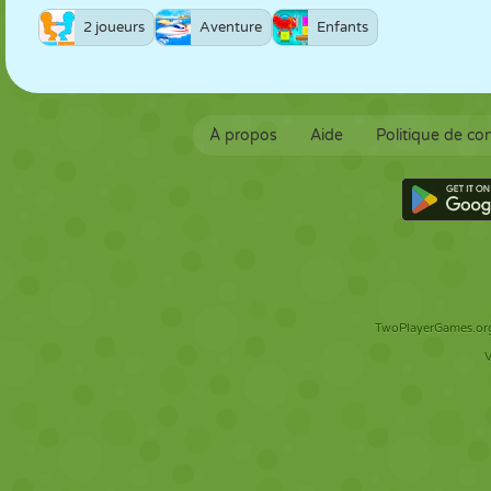
2 joueurs
Aventure
Enfants
À propos
Aide
Politique de con
TwoPlayerGames.org 
V