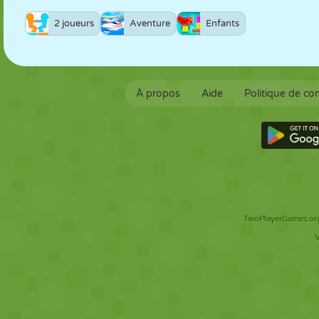
2 joueurs
Aventure
Enfants
À propos
Aide
Politique de con
TwoPlayerGames.org 
V