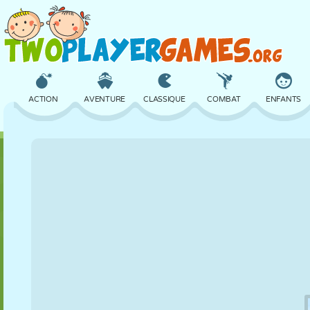
ACTION
AVENTURE
CLASSIQUE
COMBAT
ENFANTS
3D
AVION
ALIEN
ÉQUILIBRE
BASKET
CHÂTEAU
ÉCHECS
CRAZY
DÉFENSE
DINOSAURE
FILLES
GOLF
SAUT
MATHS
LABYRINTHE