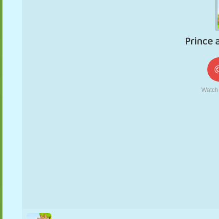
MARIONNETTES
PUZZLE
RÉACTION
RÉTRO
ROBOT
STRATÉGIE
CASCADE
TANK
TENNIS
MORPION