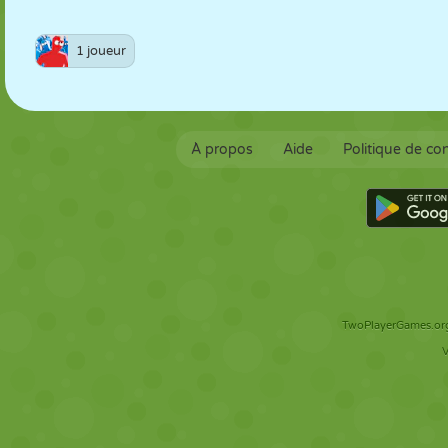
1 joueur
À propos
Aide
Politique de con
TwoPlayerGames.org 
V