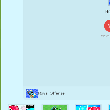
MARIONNETTES
PUZZLE
RÉACTION
RÉTRO
ROBOT
STRATÉGIE
CASCADE
TANK
TENNIS
MORPION
Royal Offense