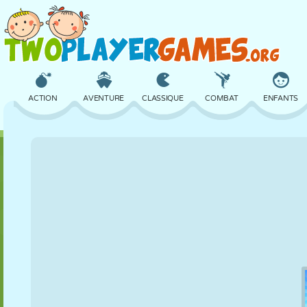
ACTION
AVENTURE
CLASSIQUE
COMBAT
ENFANTS
3D
AVION
ALIEN
ÉQUILIBRE
BASKET
CHÂTEAU
ÉCHECS
CRAZY
DÉFENSE
DINOSAURE
FILLES
GOLF
SAUT
MATHS
LABYRINTHE