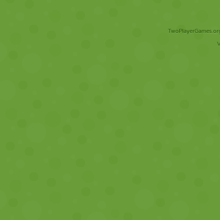
TwoPlayerGames.org 
V