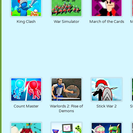
King Clash
War Simulator
March of the Cards
M
Count Master
Warlords 2: Rise of
Stick War 2
S
Demons