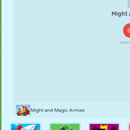
MARIONNETTES
PUZZLE
RÉACTION
RÉTRO
ROBOT
STRATÉGIE
CASCADE
TANK
TENNIS
MORPION
Might and Magic Armies