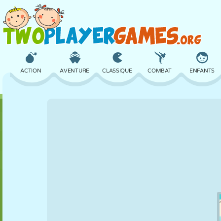
ACTION
AVENTURE
CLASSIQUE
COMBAT
ENFANTS
3D
AVION
ALIEN
ÉQUILIBRE
BASKET
CHÂTEAU
ÉCHECS
CRAZY
DÉFENSE
DINOSAURE
FILLES
GOLF
SAUT
MATHS
LABYRINTHE