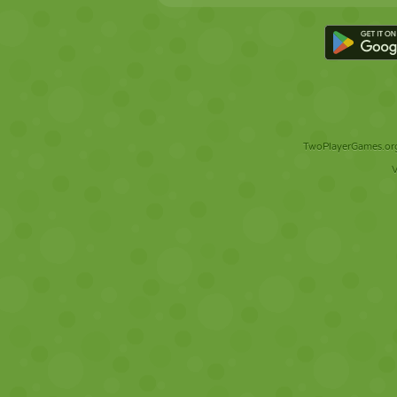
TwoPlayerGames.org 
V