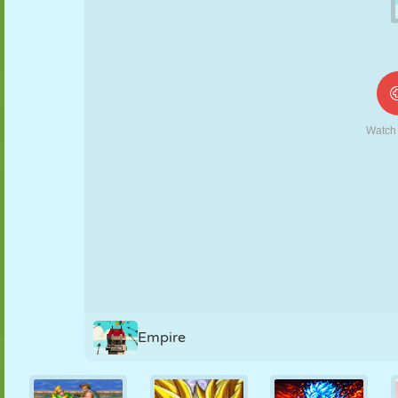
MARIONNETTES
PUZZLE
RÉACTION
RÉTRO
ROBOT
STRATÉGIE
CASCADE
TANK
TENNIS
MORPION
Empire